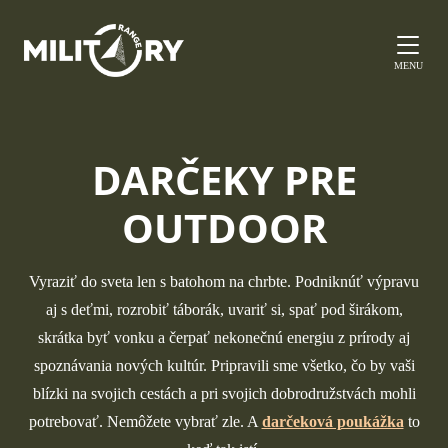
MENU
DARČEKY PRE
OUTDOOR
Vyraziť do sveta len s batohom na chrbte. Podniknúť výpravu
aj s deťmi, rozrobiť táborák, uvariť si, spať pod širákom,
skrátka byť vonku a čerpať nekonečnú energiu z prírody aj
spoznávania nových kultúr. Pripravili sme všetko, čo by vaši
blízki na svojich cestách a pri svojich dobrodružstvách mohli
potrebovať. Nemôžete vybrať zle. A
darčeková poukážka
to