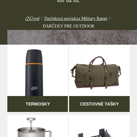
keď tak istí.
Úvod
/
Darčeková navigácia Military Range
/
DARČEKY PRE OUTDOOR
TERMOSKY
CESTOVNÉ TAŠKY