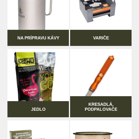
NA PRÍPRAVU KÁVY
VARIČE
KRESADLÁ,
JEDLO
PODPALOVAČE