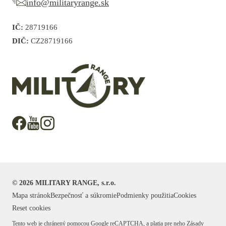
info@militaryrange.sk
IČ:
28719166
DIČ:
CZ28719166
©
2026
MILITARY RANGE, s.r.o.
Mapa stránok
Bezpečnosť a súkromie
Podmienky použitia
Cookies
Reset cookies
Tento web je chránený pomocou Google reCAPTCHA, a platia pre neho
Zásady