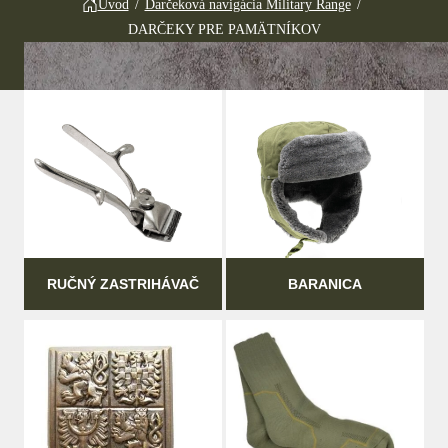
Úvod
/
Darčeková navigácia Military Range
/
DARČEKY PRE PAMÄTNÍKOV
RUČNÝ ZASTRIHÁVAČ
BARANICA