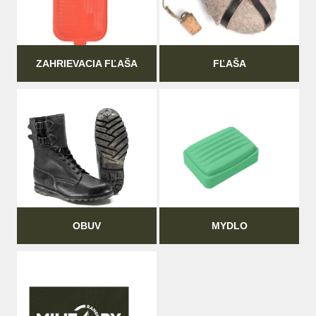
ZAHRIEVACIA FĽAŠA
FĽAŠA
OBUV
MYDLO