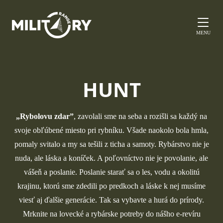
MENU
HUNT
„Rybolovu zdar”
, zavolali sme na seba a rozišli sa každý na
svoje obľúbené miesto pri rybníku. Všade naokolo bola hmla,
pomaly svitalo a my sa tešili z ticha a samoty. Rybárstvo nie je
nuda, ale láska a koníček. A poľovníctvo nie je povolanie, ale
vášeň a poslanie. Poslanie starať sa o les, vodu a okolitú
krajinu, ktorú sme zdedili po predkoch a láske k nej musíme
viesť aj ďalšie generácie. Tak sa vybavte a hurá do prírody.
Mrknite na lovecké a rybárske potreby do nášho e-revíru