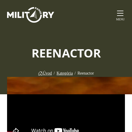
MENU
REENACTOR
Úvod
/
Kategória
/
Reenactor