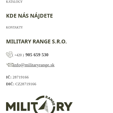
KATALÓGY
KDE NÁS NÁJDETE
KONTAKTY
MILITARY RANGE S.R.O.
905 659 530
(
+420
)
info@militaryrange.sk
IČ:
28719166
DIČ:
CZ28719166