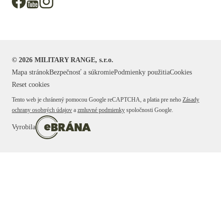
©
2026
MILITARY RANGE, s.r.o.
Mapa stránok
Bezpečnosť a súkromie
Podmienky použitia
Cookies
Reset cookies
Tento web je chránený pomocou Google reCAPTCHA, a platia pre neho
Zásady
ochrany osobných údajov
a
zmluvné podmienky
spoločnosti Google.
Vyrobila