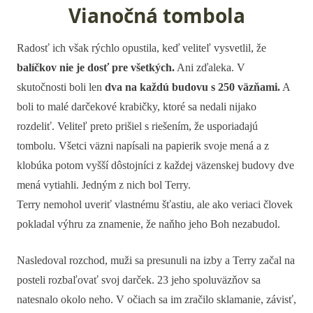
Vianočná tombola
Radosť ich však rýchlo opustila, keď veliteľ vysvetlil, že
balíčkov nie je dosť pre všetkých.
Ani zďaleka. V
skutočnosti boli len
dva na každú budovu s
250 väzňami.
A
boli to malé darčekové krabičky, ktoré sa nedali nijako
rozdeliť. Veliteľ preto prišiel s riešením, že usporiadajú
tombolu. Všetci väzni napísali na papierik svoje mená a z
klobúka potom vyšší dôstojníci z každej väzenskej budovy dve
mená vytiahli. Jedným z nich bol Terry.
Terry nemohol uveriť vlastnému šťastiu, ale ako veriaci človek
pokladal výhru za znamenie, že naňho jeho Boh nezabudol.
Nasledoval rozchod, muži sa presunuli na izby a Terry začal na
posteli rozbaľovať svoj darček. 23 jeho spoluväzňov sa
natesnalo okolo neho. V očiach sa im zračilo sklamanie, závisť,