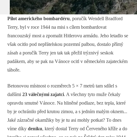
Pilot amerického bombardéru
, poručík Wendell Bradford
Terry, byl v roce 1944 na misi s cílem bombardovat
francouzský most a zpomalit Hitlerovu armádu. Jeho letadlo se
však ocitlo pod nepřátelskou pozemní palbou, dostalo přímý
zásah a poručík Terry jen tak tak přežil trýznivý seskok
padákem, aby se pak na Vánoce ocitl v německém zajateckém
táboře.
Betonovou místnost o rozměrech 5 × 7 metrů tam sdílel s
dalšími
23 válečnými zajatci
. A všechny tyto muže čekaly
opravdu smutné Vánoce. Na hliněné podlaze, bez tepla, které
by je ochránilo před krutou zimou, a s jedním malým oknem...
Jaké zázračné okamžiky by je tu asi mohly potkat? To dnes
víme díky
deníku
, který dostal Terry od Červeného kříže a do