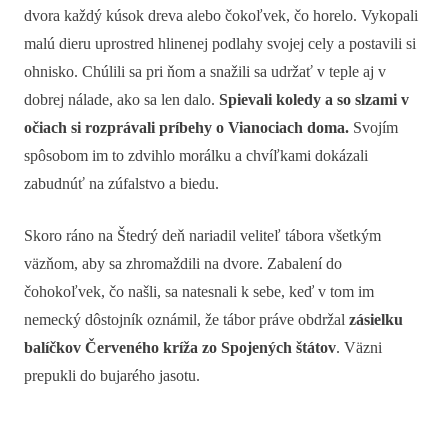
dvora každý kúsok dreva alebo čokoľvek, čo horelo. Vykopali
malú dieru uprostred hlinenej podlahy svojej cely a postavili si
ohnisko. Chúlili sa pri ňom a snažili sa udržať v teple aj v
dobrej nálade, ako sa len dalo.
Spievali koledy a so slzami v
očiach si rozprávali príbehy o Vianociach doma.
Svojím
spôsobom im to zdvihlo morálku a chvíľkami dokázali
zabudnúť na zúfalstvo a biedu.
Skoro ráno na Štedrý deň nariadil veliteľ tábora všetkým
väzňom, aby sa zhromaždili na dvore. Zabalení do
čohokoľvek, čo našli, sa natesnali k sebe, keď v tom im
nemecký dôstojník oznámil, že tábor práve obdržal
zásielku
balíčkov Červeného kríža zo Spojených štátov
. Väzni
prepukli do bujarého jasotu.