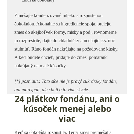
Zmiešajte kondenzované mlieko s rozpustenou
čokoládou. Akonáhle sa ingrediencie spoja, prelejte
zmes do akejkoľvek formy, misky a pod., rovnomerne
ju rozprestrite, dajte do chladničky a nechajte cez noc
stuhnúť. Ráno fondán nakrájajte na požadované kúsky.
A keď budete chcieť, pridajte do zmesi pomaranč
nakrájaný na malé kúsočky.
[*] pozn.aut.: Toto síce nie je pravý cukrársky fondán,
ani marcipán, ale chutí o to viac skvele.
24 plátkov fondánu, ani o
kúsoček menej alebo
viac
Keď sa čokoláda rozpustila, Terry zmes premiešal a