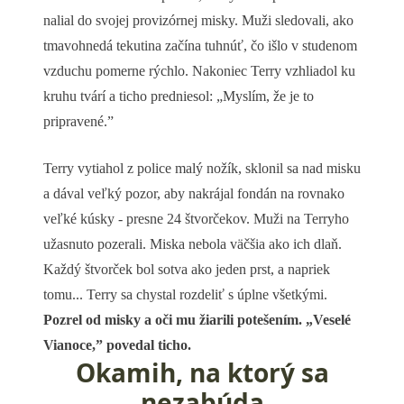
nalial do svojej provizórnej misky. Muži sledovali, ako
tmavohnedá tekutina začína tuhnúť, čo išlo v studenom
vzduchu pomerne rýchlo. Nakoniec Terry vzhliadol ku
kruhu tvárí a ticho predniesol: „Myslím, že je to
pripravené.”
Terry vytiahol z police malý nožík, sklonil sa nad misku
a dával veľký pozor, aby nakrájal fondán na rovnako
veľké kúsky - presne 24 štvorčekov. Muži na Terryho
užasnuto pozerali. Miska nebola väčšia ako ich dlaň.
Každý štvorček bol sotva ako jeden prst, a napriek
tomu... Terry sa chystal rozdeliť s úplne všetkými.
Pozrel od misky a oči mu žiarili potešením. „Veselé
Vianoce,” povedal ticho.
Okamih, na ktorý sa
nezabúda