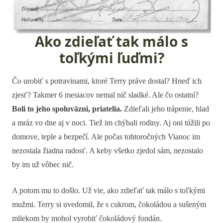
Ako zdieľať tak málo s
toľkými ľuďmi?
Čo urobiť s potravinami, ktoré Terry práve dostal? Hneď ich
zjesť? Takmer 6 mesiacov nemal nič sladké. Ale čo ostatní?
Boli to jeho spoluväzni, priatelia.
Zdieľali jeho trápenie, hlad
a mráz vo dne aj v noci. Tiež im chýbali rodiny. Aj oni túžili po
domove, teple a bezpečí. Ale počas tohtoročných Vianoc im
nezostala žiadna radosť. A keby všetko zjedol sám, nezostalo
by im už vôbec nič.
A potom mu to došlo. Už vie, ako zdieľať tak málo s toľkými
mužmi. Terry si uvedomil, že s cukrom, čokoládou a sušeným
mliekom by mohol vyrobiť čokoládový fondán.