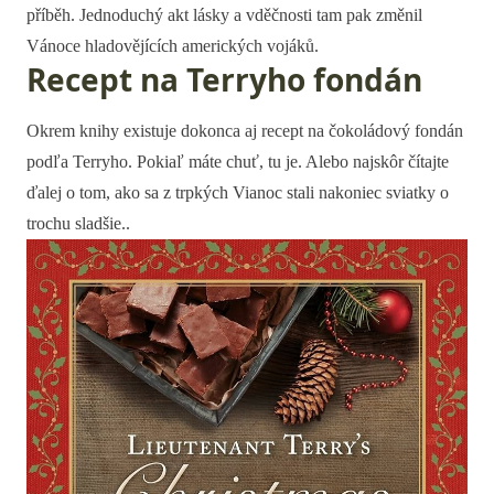
příběh. Jednoduchý akt lásky a vděčnosti tam pak změnil
Vánoce hladovějících amerických vojáků.
Recept na Terryho fondán
Okrem knihy existuje dokonca aj recept na čokoládový fondán
podľa Terryho. Pokiaľ máte chuť, tu je. Alebo najskôr čítajte
ďalej o tom, ako sa z trpkých Vianoc stali nakoniec sviatky o
trochu sladšie..