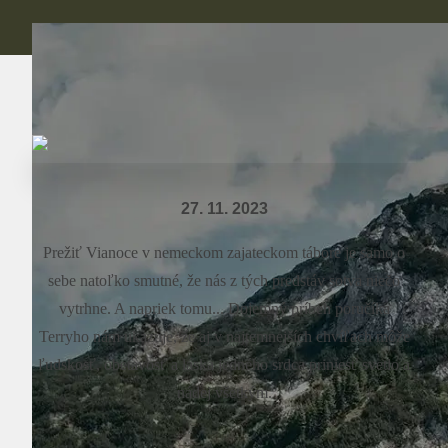
27. 11. 2023
Prežiť Vianoce v nemeckom zajateckom tábore je samo o
sebe natoľko smutné, že nás z tých predstáv sotva niečo
vytrhne. A napriek tomu... Dojemný príbeh poručíka
Terryho nám ukazuje, že aj v najtemnejších chvíľach môže
ľudskosť, obetavosť a láska jedného srdca priniesť svetlo a
nádej všetkým.