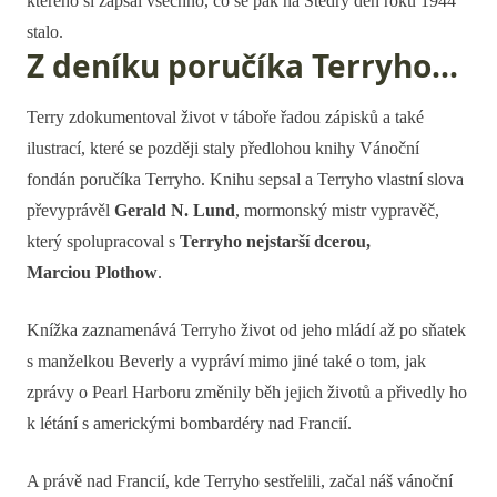
kterého si zapsal všechno, co se pak na Štědrý den roku 1944
stalo.
Z deníku poručíka Terryho...
Terry zdokumentoval život v táboře řadou zápisků a také
ilustrací, které se později staly předlohou knihy Vánoční
fondán poručíka Terryho. Knihu sepsal a Terryho vlastní slova
převyprávěl
Gerald N. Lund
, mormonský mistr vypravěč,
který spolupracoval s
Terryho nejstarší dcerou,
Marciou Plothow
.
Knížka zaznamenává Terryho život od jeho mládí až po sňatek
s manželkou Beverly a vypráví mimo jiné také o tom, jak
zprávy o Pearl Harboru změnily běh jejich životů a přivedly ho
k létání s americkými bombardéry nad Francií.
A právě nad Francií, kde Terryho sestřelili, začal náš vánoční