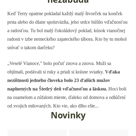
Keď Terry opatrne pokladal každý malý štvorček na konček
prsta alebo do dlane spoluväzňa, jeho srdce búšilo vďačnosťou
a radosťou. Tu bol malý čokoládový poklad, kúsok vianočnej
radosti v izbe nemeckého zajateckého tábora. Kto by tu mohol
snívať o takom darčeku?
„Veselé Vianoce,” bolo počuť znova a znova. Muži sa
objímali, podávali si ruky a priali si krásne sviatky.
Vďaka
nezištnosti jedného človeka bolo 23 ďalších mužov
naplnených na Štedrý deň vďačnosťou a láskou.
Hoci boli
na osamelom a zúfalom mieste, ďaleko od domova a odlúčení
od svojich milovaných. Kto vie, ako dlho ešte...
Novinky