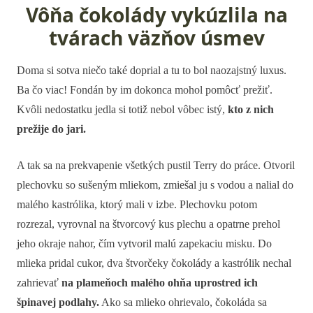
Vôňa čokolády vykúzlila na
tvárach väzňov úsmev
Doma si sotva niečo také doprial a tu to bol naozajstný luxus.
Ba čo viac! Fondán by im dokonca mohol pomôcť prežiť.
Kvôli nedostatku jedla si totiž nebol vôbec istý,
kto z nich
prežije do jari.
A tak sa na prekvapenie všetkých pustil Terry do práce. Otvoril
plechovku so sušeným mliekom, zmiešal ju s vodou a nalial do
malého kastrólika, ktorý mali v izbe. Plechovku potom
rozrezal, vyrovnal na štvorcový kus plechu a opatrne prehol
jeho okraje nahor, čím vytvoril malú zapekaciu misku. Do
mlieka pridal cukor, dva štvorčeky čokolády a kastrólik nechal
zahrievať
na plameňoch malého ohňa uprostred ich
špinavej podlahy.
Ako sa mlieko ohrievalo, čokoláda sa