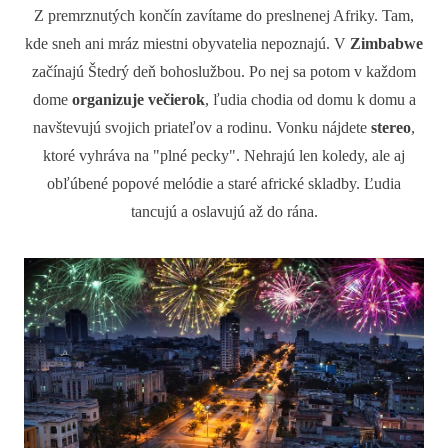
Z premrznutých končín zavítame do preslnenej Afriky. Tam,
kde sneh ani mráz miestni obyvatelia nepoznajú. V
Zimbabwe
začínajú Štedrý deň bohoslužbou. Po nej sa potom v každom
dome
organizuje večierok
, ľudia chodia od domu k domu a
navštevujú svojich priateľov a rodinu. Vonku nájdete
stereo
,
ktoré vyhráva na "plné pecky". Nehrajú len koledy, ale aj
obľúbené popové melódie a staré africké skladby. Ľudia
tancujú a oslavujú až do rána.