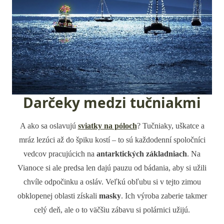
Darčeky medzi tučniakmi
A ako sa oslavujú
sviatky na póloch
? Tučniaky, uškatce a
mráz lezúci až do špiku kostí – to sú každodenní spoločníci
vedcov pracujúcich na
antarktických základniach
. Na
Vianoce si ale predsa len dajú pauzu od bádania, aby si užili
chvíle odpočinku a osláv. Veľkú obľubu si v tejto zimou
obklopenej oblasti získali
masky
. Ich výroba zaberie takmer
celý deň, ale o to väčšiu zábavu si polárnici užijú.