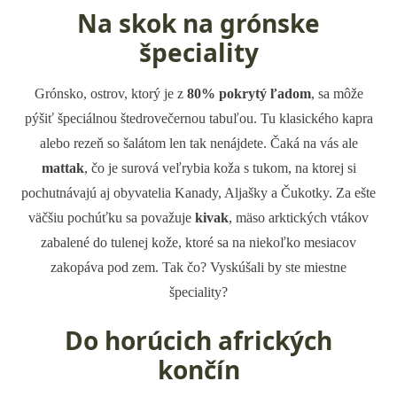
Na skok na grónske
špeciality
Grónsko, ostrov, ktorý je z
80% pokrytý ľadom
, sa môže
pýšiť špeciálnou štedrovečernou tabuľou. Tu klasického kapra
alebo rezeň so šalátom len tak nenájdete. Čaká na vás ale
mattak
, čo je surová veľrybia koža s tukom, na ktorej si
pochutnávajú aj obyvatelia Kanady, Aljašky a Čukotky. Za ešte
väčšiu pochúťku sa považuje
kivak
, mäso arktických vtákov
zabalené do tulenej kože, ktoré sa na niekoľko mesiacov
zakopáva pod zem. Tak čo? Vyskúšali by ste miestne
špeciality?
Do horúcich afrických
končín