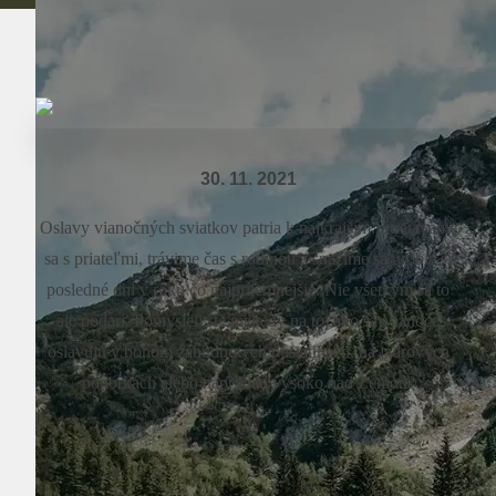
30. 11. 2021
Oslavy vianočných sviatkov patria k najkrajším. Stretávame
sa s priateľmi, trávime čas s rodinou a snažíme sa urobiť si
posledné dni v roku čo najpríjemnejšie. Nie všetkým sa to
ale podarí. Pomysleli ste niekedy na to, ako sa Vianoce
oslavujú v bohom zabudnutých pustatinách, na jadrových
ponorkách alebo napríklad vysoko nad Zemou?