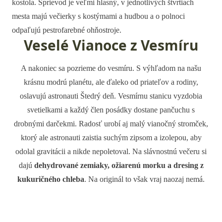
kostola. Sprievod je veľmi hlasný, v jednotlivých štvrtiach
mesta majú večierky s kostýmami a hudbou a o polnoci
odpaľujú pestrofarebné ohňostroje.
Veselé Vianoce z Vesmíru
A nakoniec sa pozrieme do vesmíru. S výhľadom na našu
krásnu modrú planétu, ale ďaleko od priateľov a rodiny,
oslavujú astronauti Štedrý deň. Vesmírnu stanicu vyzdobia
svetielkami a každý člen posádky dostane pančuchu s
drobnými darčekmi. Radosť urobí aj malý vianočný stromček,
ktorý ale astronauti zaistia suchým zipsom a izolepou, aby
odolal gravitácii a nikde nepoletoval. Na slávnostnú večeru si
dajú
dehydrované zemiaky, ožiarenú morku a dresing z
kukuričného chleba
. Na originál to však vraj naozaj nemá.