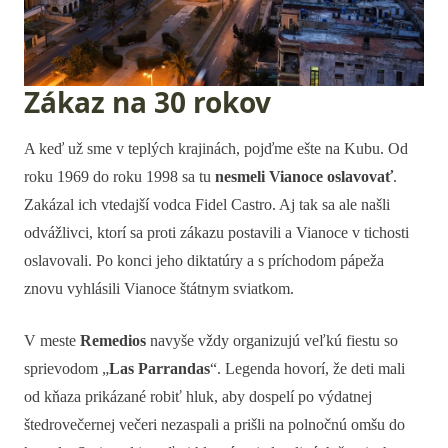
Zákaz na 30 rokov
A keď už sme v teplých krajinách, pojďme ešte na Kubu. Od
roku 1969 do roku 1998 sa tu
nesmeli Vianoce oslavovať
.
Zakázal ich vtedajší vodca Fidel Castro. Aj tak sa ale našli
odvážlivci, ktorí sa proti zákazu postavili a Vianoce v tichosti
oslavovali. Po konci jeho diktatúry a s príchodom pápeža
znovu vyhlásili Vianoce štátnym sviatkom.
V meste
Remedios
navyše vždy organizujú veľkú fiestu so
sprievodom „
Las Parrandas
“. Legenda hovorí, že deti mali
od kňaza prikázané robiť hluk, aby dospelí po výdatnej
štedrovečernej večeri nezaspali a prišli na polnočnú omšu do