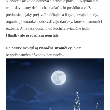
Vianoce ďaleko od domova a neustále pracujú. Kapitán si v
tento slávnostný deň nechá zvolať celú posádku a väčšinou
prednesie nejaký prejav. Predčítajú sa listy, spievajú koledy,
organizujú karaoke a odovzdávajú darčeky, ktoré si námorníci
rozbalia. A navyše dostanú od kuchára sviatočné jedlo.
Hliadky ale prebiehajú neustále
.
Na palube mávajú aj
vianočné stromčeky
, ale z
bezpečnostných dôvodov bez sviečok.