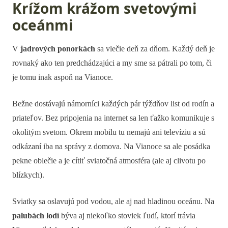
Krížom krážom svetovými
oceánmi
V
jadrových ponorkách
sa vlečie deň za dňom. Každý deň je
rovnaký ako ten predchádzajúci a my sme sa pátrali po tom, či
je tomu inak aspoň na Vianoce.
Bežne dostávajú námorníci každých pár týždňov list od rodín a
priateľov. Bez pripojenia na internet sa len ťažko komunikuje s
okolitým svetom. Okrem mobilu tu nemajú ani televíziu a sú
odkázaní iba na správy z domova. Na Vianoce sa ale posádka
pekne oblečie a je cítiť sviatočná atmosféra (ale aj clivotu po
blízkych).
Sviatky sa oslavujú pod vodou, ale aj nad hladinou oceánu. Na
palubách lodí
býva aj niekoľko stoviek ľudí, ktorí trávia