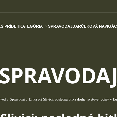
Š PRÍBEH
KATEGÓRIA
SPRAVODAJ
DARČEKOVÁ NAVIGÁC
SPRAVODA
vod
/
Spravodaj
/
Bitka pri Slivici: posledná bitka druhej svetovej vojny v E