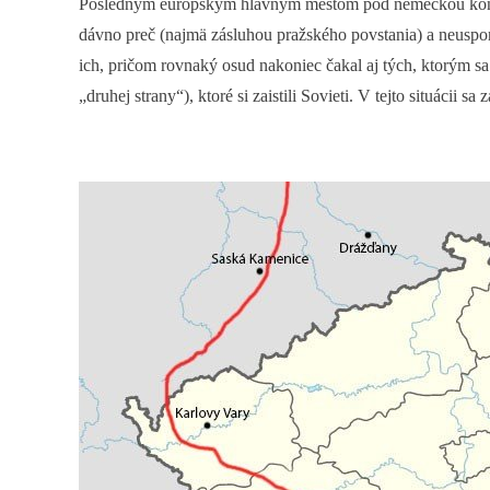
Posledným európskym hlavným mestom pod nemeckou kon
dávno preč (najmä zásluhou pražského povstania) a neuspo
ich, pričom rovnaký osud nakoniec čakal aj tých, ktorým sa 
„druhej strany“), ktoré si zaistili Sovieti. V tejto situácii