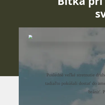
Bitka pri
s
Posledné veľké stretnutie druh
tadiaľto pokúšali dostať do ame
brániť. 