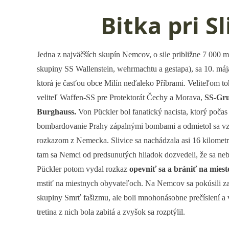
Bitka pri Sl
Jedna z najväčších skupín Nemcov, o sile približne 7 000 m
skupiny SS Wallenstein, wehrmachtu a gestapa), sa 10. máj
ktorá je časťou obce Milín neďaleko Příbrami. Veliteľom t
veliteľ Waffen-SS pre Protektorát Čechy a Morava,
SS-Gru
Burghauss.
Von Pückler bol fanatický nacista, ktorý poča
bombardovanie Prahy zápalnými bombami a odmietol sa vz
rozkazom z Nemecka. Slivice sa nachádzala asi 16 kilometr
tam sa Nemci od predsunutých hliadok dozvedeli, že sa 
Pückler potom vydal rozkaz
opevniť sa a brániť na miest
mstiť na miestnych obyvateľoch. Na Nemcov sa pokúsili zaú
skupiny Smrť fašizmu, ale boli mnohonásobne prečíslení a v
tretina z nich bola zabitá a zvyšok sa rozptýlil.