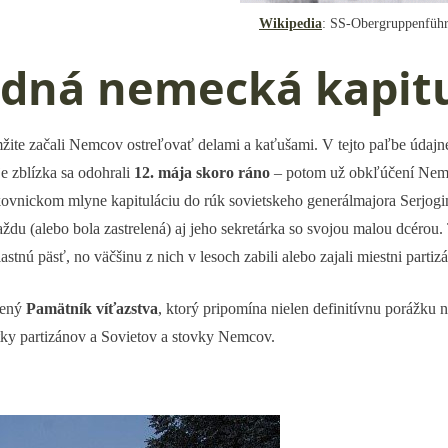
Wikipedia
: SS-Obergruppenführ
edná nemecká kapitu
okamžite začali Nemcov ostreľovať delami a kaťušami. V tejto paľbe údajn
e zblízka sa odohrali
12. mája skoro ráno
– potom už obkľúčení Nemci 
vnickom mlyne kapituláciu do rúk sovietskeho generálmajora Serjogin
aždu (alebo bola zastrelená) aj jeho sekretárka so svojou malou dcérou.
stnú päsť, no väčšinu z nich v lesoch zabili alebo zajali miestni partizá
vený
Pamätník víťazstva
, ktorý pripomína nielen definitívnu porážku 
tky partizánov a Sovietov a stovky Nemcov.