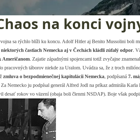
Chaos na konci vojn
jna sa rýchlo blíži ku koncu. Adolf Hitler aj Benito Mussolini boli mŕ
 niektorých častiach Nemecka aj v Čechách kládli zúfalý odpor
. V
 k Američanom
. Zajatie západnými spojencami totiž zvyčajne znamenal
 do pracovných táborov niekde za Uralom. Uvádza sa, že z troch milióno
až
zmluva o bezpodmienečnej kapitulácii Nemecka
, podpísaná
7. má
. Za Nemecko ju podpísal generál Alfred Jodl na príkaz admirála Karla
ávil desať rokov vo väzení (obaja boli členmi NSDAP). Boje však podp