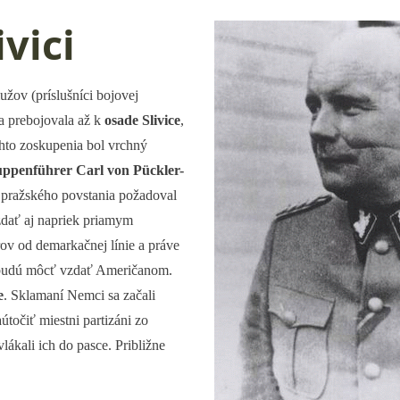
ivici
užov (príslušníci bojovej
a prebojovala až k
osade Slivice
,
ohto zoskupenia bol vrchný
ppenführer Carl von Pückler-
s pražského povstania požadoval
dať aj napriek priamym
ov od demarkačnej línie a práve
nebudú môcť vzdať Američanom.
e
. Sklamaní Nemci sa začali
točiť miestni partizáni zo
lákali ich do pasce. Približne