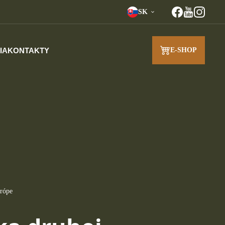
SK
IA
KONTAKTY
E-SHOP
J
urópe