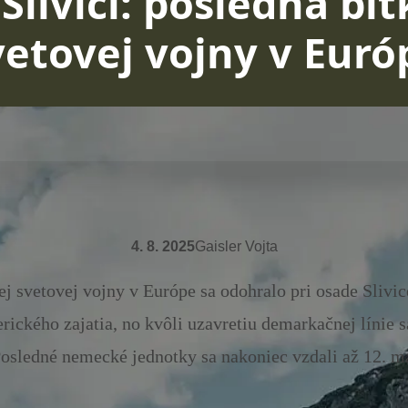
 Slivici: posledná bi
vetovej vojny v Euró
4. 8. 2025
Gaisler Vojta
ej svetovej vojny v Európe sa odohralo pri osade Sliv
rického zajatia, no kvôli uzavretiu demarkačnej línie s
Posledné nemecké jednotky sa nakoniec vzdali až 12. m