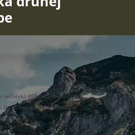
tka druhej
pe
ice neďaleko Příbrami. Nemci sa
a im to nepodarilo a rozhodli sa
ája 1945.