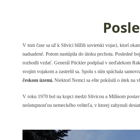
Posl
V tom čase sa už k Slivici blížili sovietski vojaci, ktorí 
nadsadené. Potom nastúpila do útoku pechota. Posledné boj
rozhodli vzdať. Generál Pückler podpísal v neďalekom Rako
svojim vojakom a zastrelil sa. Spolu s ním spáchala samovr
českom území.
Niektorí Nemci sa ešte pokúsili o útek na vla
V roku 1970 bol na kopci medzi Slivicou a Milínom posta
neústupnosťou nemeckého veliteľa, v ktorej zahynuli desia