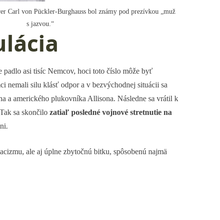
er Carl von Pückler-Burghauss bol známy pod prezívkou „muž
s jazvou.“
lácia
e padlo asi tisíc Nemcov, hoci toto číslo môže byť
nemali silu klásť odpor a v bezvýchodnej situácii sa
a a amerického plukovníka Allisona. Následne sa vrátil k
 Tak sa skončilo
zatiaľ posledné vojnové stretnutie na
ni.
nacizmu, ale aj úplne zbytočnú bitku, spôsobenú najmä