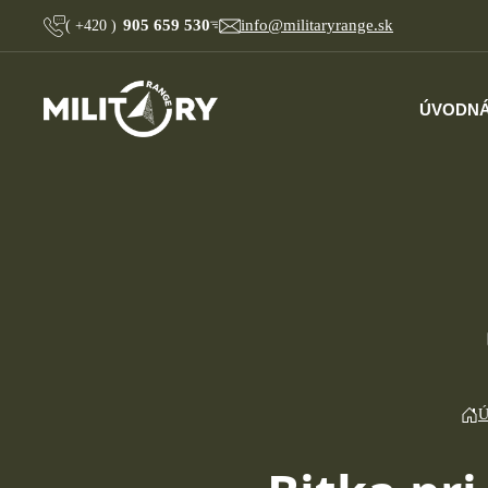
905 659 530
info@militaryrange.sk
(
+420
)
ÚVOD
NÁ
Ú