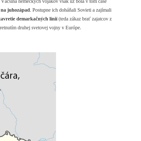
a. Väčšina nemeckých vojakov však už bola v tom čase
na juhozápad
. Postupne ich doháňali Sovieti a zajímali
avretie demarkačných línií
(teda zákaz brať zajatcov z
 stretnutím druhej svetovej vojny v Európe.