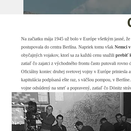
Na začiatku mája 1945 už bolo v Európe všetkým jasné, že vo
postupovala do centra Berlína. Napriek tomu však
Nemci v
obyčajných vojakov, ktorí sa za každú cenu snažili
prebiť
zatiaľ čo zajatci z východného frontu často putovali rovno
Oficiálny koniec druhej svetovej vojny v Európe priniesla 
kapitulácia podpísaná ešte raz, s väčšou pompou, v Berlíne
vojne odsúdený na smrť a popravený, zatiaľ čo Dönitz str