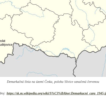
Demarkačná línia na území Česka, poloha Slivice označená červenou
droj:
https://sk.m.wikipedia.org/wiki/S%C3%BAbor:Demarkacni_cara_1945.j