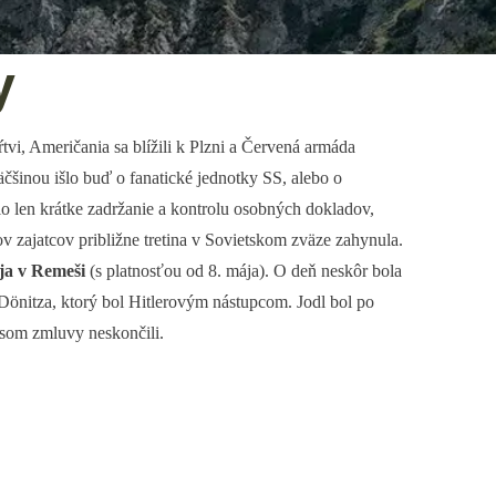
y
tvi, Američania sa blížili k Plzni a Červená armáda
äčšinou išlo buď o fanatické jednotky SS, alebo o
o len krátke zadržanie a kontrolu osobných dokladov,
v zajatcov približne tretina v Sovietskom zväze zahynula.
ja v Remeši
(s platnosťou od 8. mája). O deň neskôr bola
 Dönitza, ktorý bol Hitlerovým nástupcom. Jodl bol po
isom zmluvy neskončili.