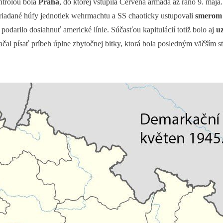
trolou bola
Praha
, do ktorej vstúpila Červená armáda až ráno 9. máj
riadané húfy jednotiek wehrmachtu a SS chaoticky ustupovali
smerom 
podarilo dosiahnuť americké línie. Súčasťou kapitulácií totiž bolo aj
uz
 sa začal písať príbeh úplne zbytočnej bitky, ktorá bola posledným väčším