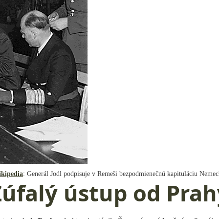
kipedia
: Generál Jodl podpisuje v Remeši bezpodmienečnú kapituláciu Nemec
Zúfalý ústup od Prah