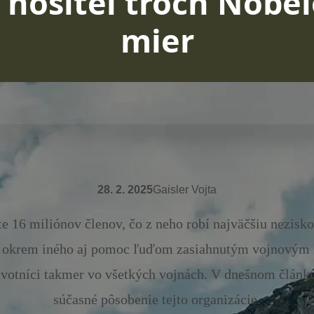
 nositeľ troch Nobe
mier
28. 2. 2025
Gaisler Vojta
e 16 miliónov členov, čo z neho robí najväčšiu nezisko
je okrem iného aj pomoc ľuďom zasiahnutým vojnovým 
avotníci takmer vo všetkých vojnách. V dnešnom článku
súčasné pôsobenie tejto organizácie.