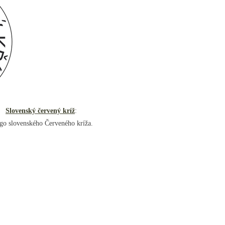
Slovenský červený kríž
:
go slovenského Červeného kríža.