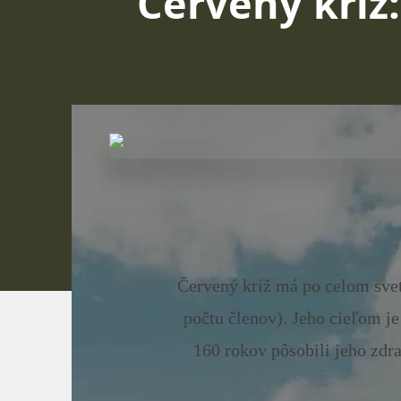
Červený kríž:
Červený kríž má po celom svet
počtu členov). Jeho cieľom 
160 rokov pôsobili jeho zdr