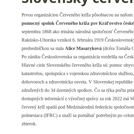
Prvou organizáciou Červeného kríža pôsobiacou na našom
pomocný spolok Červeného kríža pre Kráľovstvo české
septembra 1868 ako trinásta národná spoločnosť Červeného 
Rakúsko-Uhorska vznikol 6. februára 1919 Československý
predsedníčkou sa stala
Alice Masaryková
(dcéra Tomáša G
Po zániku Československa sa organizácia rozdelila na Česk
Hlavné ciele Slovenského červeného kríža sú: pomoc obyv
katastrofou, spolupráca s vojenskou zdravotníckou službou
dohovoroch a zdravotnícka osveta. V Slovenskej republike
združených do 34 územných spolkov. Čo sa týka počtu pr
dostupných informácií z výročnej správy za rok 2022 má 
červený kríž spadá pod Medzinárodnú federáciu spoločnos
polmesiaca (IFRC) a snaží sa pomáhať potrebným po celom
zbierok.