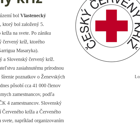
 území bol
Vlastenecký
, ktorý bol založený 5.
kríža na svete. Po zániku
 červený kríž, ktorého
arrigua Masaryka).
ý a Slovenský červený kríž.
ateľstvu zasiahnutému prírodnou
, šírenie poznatkov o Ženevských
Lo
 dnes pôsobí cca 41 000 členov
iamych zamestnancov, podľa
SČK 4 zamestnancov. Slovenský
tí Červeného kríža a Červeného
 svete, napríklad organizovaním