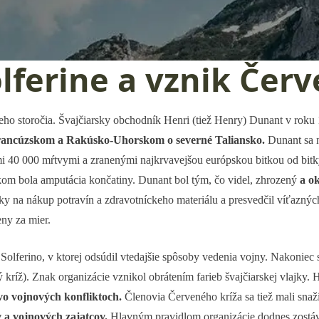
olferine a vznik Čer
teho storočia. Švajčiarsky obchodník Henri (tiež Henry) Dunant v roku
rancúzskom a Rakúsko-Uhorskom o severné Taliansko.
Dunant sa n
jimi 40 000 mŕtvymi a zranenými najkrvavejšou európskou bitkou od bit
om bola amputácia končatiny. Dunant bol tým, čo videl, zhrozený
a o
y na nákup potravín a zdravotníckeho materiálu a presvedčil víťazných
ny za mier.
ferino, v ktorej odsúdil vtedajšie spôsoby vedenia vojny. Nakoniec sp
 kríž). Znak organizácie vznikol obrátením farieb švajčiarskej vlajky
vo vojnových konfliktoch.
Členovia Červeného kríža sa tiež mali snaž
v a vojnových zajatcov.
Hlavným pravidlom organizácie dodnes zostá