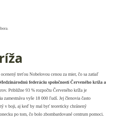
ábora.
ríža
 ocenený treťou Nobelovou cenou za mier, čo sa zatiaľ
Medzinárodnú federáciu spoločností Červeného kríža a
rov. Približne 93 % rozpočtu Červeného kríža je
ia zamestnáva vyše 18 000 ľudí. Jej členovia často
itý v boji, aj keď by mal byť teoreticky chránený
 Donecku po tom, čo bolo zbombardované centrum pomoci.