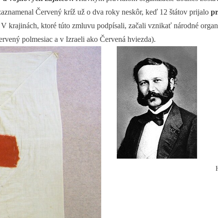
aznamenal Červený kríž už o dva roky neskôr, keď 12 štátov prijalo
p
 krajinách, ktoré túto zmluvu podpísali, začali vznikať národné organ
vený polmesiac a v Izraeli ako Červená hviezda).