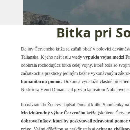
Bitka pri S
Dejiny Červeného kríža sa začali písať v polovici devätnás
Talianska. K jeho nešťastiu vtedy
vypukla vojna medzi F
odohrala rozhodujúca bitka celej vojny, ktorá bola so svo
začiatkoch a prakticky jediným bežne vykonávaným zákrok
humanitárnu pomoc.
Dokonca vynaložil vlastné prostriedk
Neskôr sa Henri Dunant stal prvým laureátom Nobelovej ce
Po návrate do Ženevy napísal Dunant knihu Spomienky na Sol
Medzinárodný výbor Červeného kríža
(skrátene Červený
dobrovoľníkov, ktorí by poskytovali zdravotnú pomoc 
právo. Veľmi dôležitou sa neskôr stala aj
ochrana civilisto