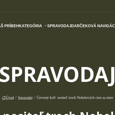
Š PRÍBEH
KATEGÓRIA
SPRAVODAJ
DARČEKOVÁ NAVIGÁC
SPRAVODA
Úvod
/
Spravodaj
/
Červený kríž: nositeľ troch Nobelových cien za mier