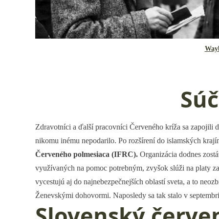
Way
Súč
Zdravotníci a ďalší pracovníci Červeného kríža sa zapojil
nikomu inému nepodarilo. Po rozšírení do islamských kraj
Červeného polmesiaca (IFRC).
Organizácia dodnes zostáv
využívaných na pomoc potrebným, zvyšok slúži na platy z
vycestujú aj do najnebezpečnejších oblastí sveta, a to neozb
Ženevskými dohovormi. Naposledy sa tak stalo v septembr
Slovenský červen