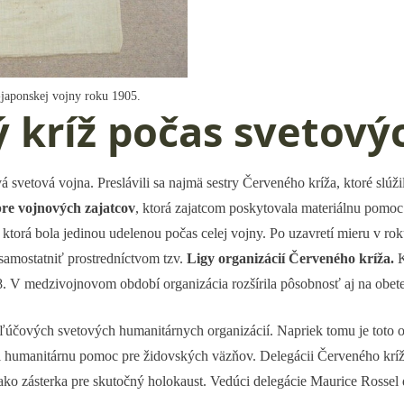
-japonskej vojny roku 1905.
 kríž počas svetový
svetová vojna. Preslávili sa najmä sestry Červeného kríža, ktoré slúži
re vojnových zajatcov
, ktorá zajatcom poskytovala materiálnu pomo
, ktorá bola jedinou udelenou počas celej vojny. Po uzavretí mieru v r
osamostatniť prostredníctvom tzv.
Ligy organizácií Červeného kríža.
K
V medzivojnovom období organizácia rozšírila pôsobnosť aj na obete 
 kľúčových svetových humanitárnych organizácií. Napriek tomu je toto 
ili humanitárnu pomoc pre židovských väzňov. Delegácii Červeného kr
ako zásterka pre skutočný holokaust. Vedúci delegácie Maurice Rossel 