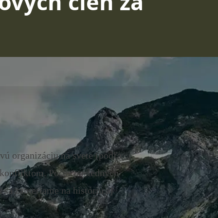
lových cien za
vú organizáciu na svete (podľa
konfliktom. Počas posledných
 sa zameriame na históriu aj