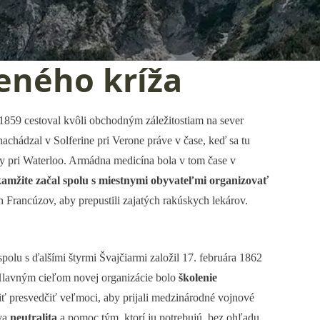
veného kríža
 1859 cestoval kvôli obchodným záležitostiam na sever
achádzal v Solferine pri Verone práve v čase, keď sa tu
ky pri Waterloo. Armádna medicína bola v tom čase v
kamžite začal spolu s miestnymi obyvateľmi organizovať
 Francúzov, aby prepustili zajatých rakúskych lekárov.
olu s ďalšími štyrmi Švajčiarmi založil 17. februára 1862
. Hlavným cieľom novej organizácie bolo
školenie
iť presvedčiť veľmoci, aby prijali medzinárodné vojnové
va
neutralita
a pomoc tým, ktorí ju potrebujú, bez ohľadu