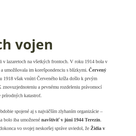
ch vojen
li v lazaretoch na všetkých frontoch. V roku 1914 bola v
c a umožňovala im korešpondenciu s blízkymi.
Červený
oku 1918 však vnútri Červeného kríža došlo k prvým
 znovuzjednoteniu a pevnému rozdeleniu právomocí
prírodných katastrof.
obdobie spojené aj s najväčším zlyhaním organizácie –
íža bolo iba umožnené
navštíviť v júni 1944 Terezín
.
dokonca vo svojej neskoršej správe uviedol, že
Židia v