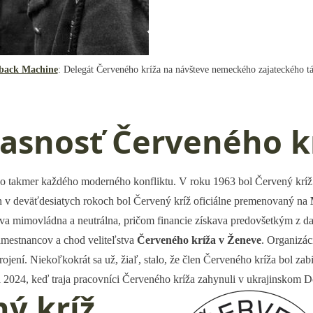
back Machine
: Delegát Červeného kríža na návšteve nemeckého zajateckého t
asnosť Červeného k
i do takmer každého moderného konfliktu. V roku 1963 bol Červený kríž
ín v deväťdesiatych rokoch bol Červený kríž oficiálne premenovaný na
a mimovládna a neutrálna, pričom financie získava predovšetkým z da
amestnancov a chod veliteľstva
Červeného kríža v Ženeve
. Organizác
rojení. Niekoľkokrát sa už, žiaľ, stalo, že člen Červeného kríža bol zab
i 2024, keď traja pracovníci Červeného kríža zahynuli v ukrajinskom
ý kríž