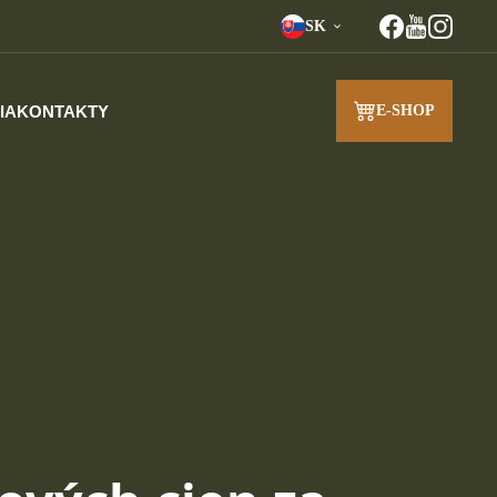
SK
IA
KONTAKTY
E-SHOP
J