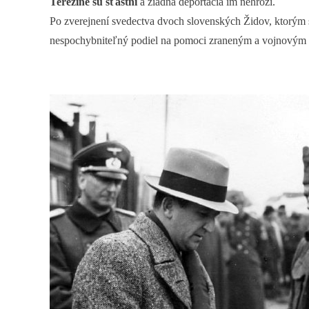
Terezíne sú šťastní
a žiadna deportácia im nehrozí.
Po zverejnení svedectva dvoch slovenských Židov, ktorým s
nespochybniteľný podiel na pomoci zraneným a vojnovým 