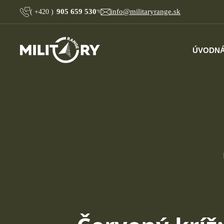
905 659 530
info@militaryrange.sk
(
+420
)
ÚVOD
NÁ