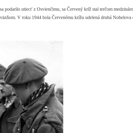
a podarilo utiecť z Osvienčimu, sa Červený kríž stal terčom medzinárod
väzňom. V roku 1944 bola Červenému krížu udelená druhá Nobelova c