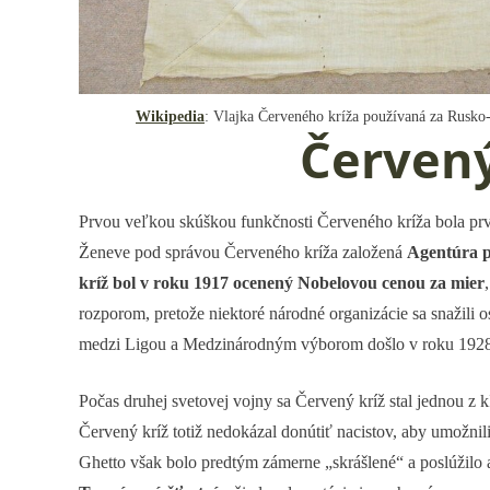
Wikipedia
: Vlajka Červeného kríža používaná za Rusko
Červený
Prvou veľkou skúškou funkčnosti Červeného kríža bola prvá 
Ženeve pod správou Červeného kríža založená
Agentúra p
kríž bol v roku 1917 ocenený Nobelovou cenou za mier
rozporom, pretože niektoré národné organizácie sa snažili 
medzi Ligou a Medzinárodným výborom došlo v roku 1928. 
Počas druhej svetovej vojny sa Červený kríž stal jednou z
Červený kríž totiž nedokázal donútiť nacistov, aby umožn
Ghetto však bolo predtým zámerne „skrášlené“ a poslúžilo 