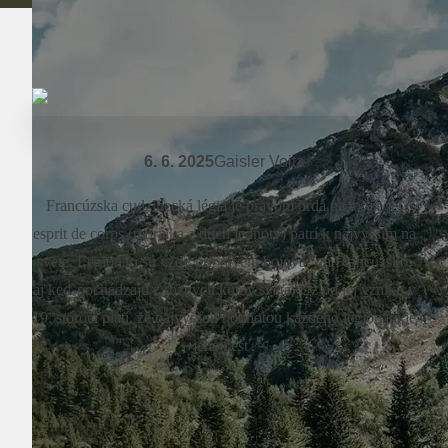
6. 6. 2025
Gaisler Vojta
Francúzska cudzinecká légia je právom hrdá na to, že jej
esprit de corps (morálka a duch jednoty) patrí k najvyšším na
svete. Legionári sú vždy pripravení bojovať za Francúzsko,
aj keď pochádzajú z rôznych kútov sveta. Už od jej vzniku v
19. storočí platí, že najvyššou hodnotou každého legionára je
jeho česť.