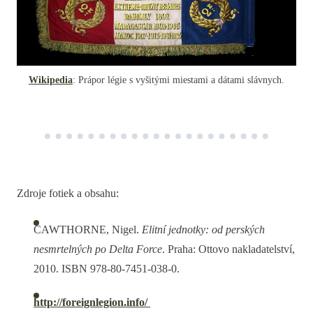
Wikipedia
: Prápor légie s vyšitými miestami a dátami slávnych.
Zdroje fotiek a obsahu:
CAWTHORNE, Nigel.
Elitní jednotky: od perských
nesmrtelných po Delta Force
. Praha: Ottovo nakladatelství,
2010. ISBN 978-80-7451-038-0.
http://foreignlegion.info/