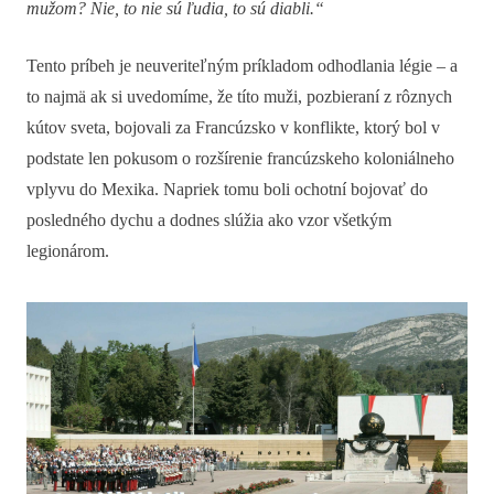
mužom? Nie, to nie sú ľudia, to sú diabli.“
Tento príbeh je neuveriteľným príkladom odhodlania légie – a
to najmä ak si uvedomíme, že títo muži, pozbieraní z rôznych
kútov sveta, bojovali za Francúzsko v konflikte, ktorý bol v
podstate len pokusom o rozšírenie francúzskeho koloniálneho
vplyvu do Mexika. Napriek tomu boli ochotní bojovať do
posledného dychu a dodnes slúžia ako vzor všetkým
legionárom.