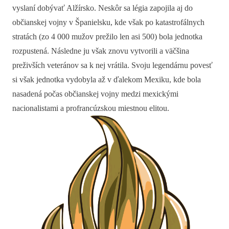
vyslaní dobývať Alžírsko. Neskôr sa légia zapojila aj do
občianskej vojny v Španielsku, kde však po katastrofálnych
stratách (zo 4 000 mužov prežilo len asi 500) bola jednotka
rozpustená. Následne ju však znovu vytvorili a väčšina
preživších veteránov sa k nej vrátila. Svoju legendárnu povesť
si však jednotka vydobyla až v ďalekom Mexiku, kde bola
nasadená počas občianskej vojny medzi mexickými
nacionalistami a profrancúzskou miestnou elitou.