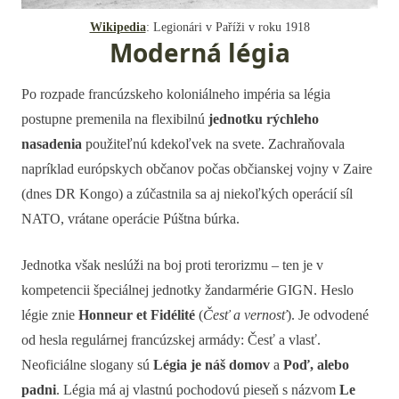
Wikipedia
: Legionári v Paříži v roku 1918
Moderná légia
Po rozpade francúzskeho koloniálneho impéria sa légia
postupne premenila na flexibilnú
jednotku rýchleho
nasadenia
použiteľnú kdekoľvek na svete. Zachraňovala
napríklad európskych občanov počas občianskej vojny v Zaire
(dnes DR Kongo) a zúčastnila sa aj niekoľkých operácií síl
NATO, vrátane operácie Púštna búrka.
Jednotka však neslúži na boj proti terorizmu – ten je v
kompetencii špeciálnej jednotky žandarmérie GIGN. Heslo
légie znie
Honneur et Fidélité
(
Česť a vernosť
). Je odvodené
od hesla regulárnej francúzskej armády: Česť a vlasť.
Neoficiálne slogany sú
Légia je náš domov
a
Poď, alebo
padni
. Légia má aj vlastnú pochodovú pieseň s názvom
Le