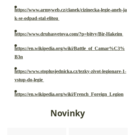
https://www.armyweb.cz/clanek/cizinecka-legie-aneb-ja
k-se-odpad-stal-elitou
https://www.druhasvetova.com/?p=bitvy/Bir-Hakeim
https://en.wikipedia.org/wiki/Battle_of_Camar%C3%
B3n
https://www.stoplusjednicka.cz/tezky-zivot-legionare-1-
vstup-do-legie
https://en.wikipedia.org/wiki/French_Foreign_Legion
Novinky