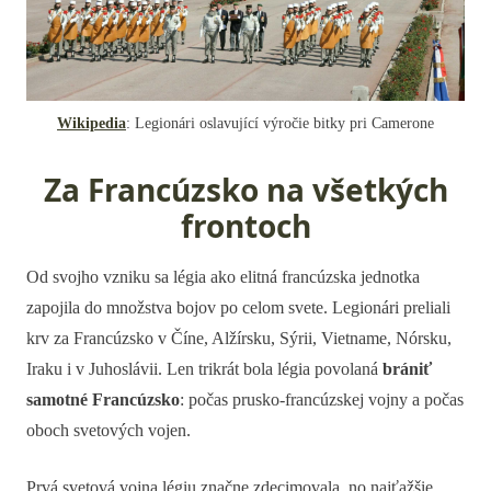
Wikipedia
: Legionári oslavující výročie bitky pri Camerone
Za Francúzsko na všetkých
frontoch
Od svojho vzniku sa légia ako elitná francúzska jednotka
zapojila do množstva bojov po celom svete. Legionári preliali
krv za Francúzsko v Číne, Alžírsku, Sýrii, Vietname, Nórsku,
Iraku i v Juhoslávii. Len trikrát bola légia povolaná
brániť
samotné Francúzsko
: počas prusko-francúzskej vojny a počas
oboch svetových vojen.
Prvá svetová vojna légiu značne zdecimovala, no najťažšie