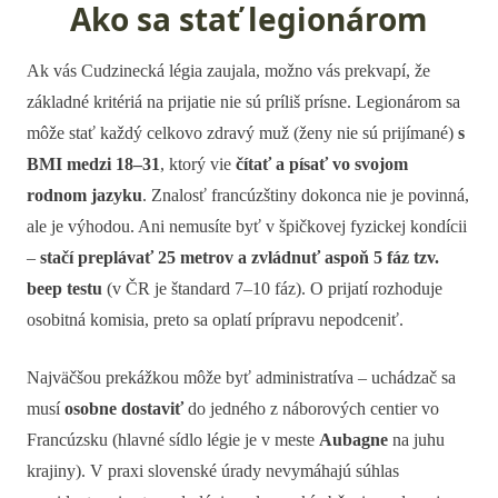
Ako sa stať legionárom
Ak vás Cudzinecká légia zaujala, možno vás prekvapí, že
základné kritériá na prijatie nie sú príliš prísne. Legionárom sa
môže stať každý celkovo zdravý muž (ženy nie sú prijímané)
s
BMI medzi 18–31
, ktorý vie
čítať a písať vo svojom
rodnom jazyku
. Znalosť francúzštiny dokonca nie je povinná,
ale je výhodou. Ani nemusíte byť v špičkovej fyzickej kondícii
–
stačí preplávať 25 metrov a zvládnuť aspoň 5 fáz tzv.
beep testu
(v ČR je štandard 7–10 fáz). O prijatí rozhoduje
osobitná komisia, preto sa oplatí prípravu nepodceniť.
Najväčšou prekážkou môže byť administratíva – uchádzač sa
musí
osobne dostaviť
do jedného z náborových centier vo
Francúzsku (hlavné sídlo légie je v meste
Aubagne
na juhu
krajiny). V praxi slovenské úrady nevymáhajú súhlas