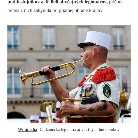
poddôstojníkov a 30 000 obyčajných legionárov
, pričom
tretina z nich zahynula pri priamej obrane krajiny.
Wikipedia
: Cudzinecká légia má aj vlastných hudobníkov.