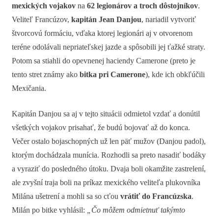
mexických vojakov
na
62 legionárov a troch dôstojníkov
.
Veliteľ Francúzov,
kapitán Jean Danjou
, nariadil vytvoriť
štvorcovú formáciu, vďaka ktorej legionári aj v otvorenom
teréne odolávali nepriateľskej jazde a spôsobili jej ťažké straty.
Potom sa stiahli do opevnenej haciendy Camerone (preto je
tento stret známy ako
bitka pri Camerone
), kde ich obkľúčili
Mexičania.
Kapitán Danjou sa aj v tejto situácii odmietol vzdať a donútil
všetkých vojakov prisahať, že budú bojovať až do konca.
Večer ostalo bojaschopných už len päť mužov (Danjou padol),
ktorým dochádzala munícia. Rozhodli sa preto nasadiť bodáky
a vyraziť do posledného útoku. Dvaja boli okamžite zastrelení,
ale zvyšní traja boli na príkaz mexického veliteľa plukovníka
Milána ušetrení a mohli sa so cťou
vrátiť do Francúzska
.
Milán po bitke vyhlásil:
„Čo môžem odmietnuť takýmto