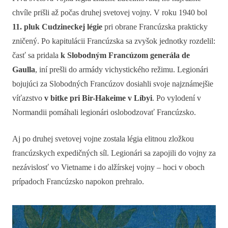
chvíle prišli až počas druhej svetovej vojny. V roku 1940 bol
11. pluk Cudzineckej légie
pri obrane Francúzska prakticky
zničený. Po kapitulácii Francúzska sa zvyšok jednotky rozdelil:
časť sa pridala
k Slobodným Francúzom generála de
Gaulla
, iní prešli do armády vichystického režimu. Legionári
bojujúci za Slobodných Francúzov dosiahli svoje najznámejšie
víťazstvo
v bitke pri Bir-Hakeime v Líbyi
. Po vylodení v
Normandii pomáhali legionári oslobodzovať Francúzsko.
Aj po druhej svetovej vojne zostala légia elitnou zložkou
francúzskych expedičných síl. Legionári sa zapojili do vojny za
nezávislosť vo Vietname i do alžírskej vojny – hoci v oboch
prípadoch Francúzsko napokon prehralo.