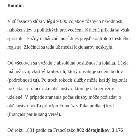
Boudin
.
V súčasnosti slúži v légii 9 000 vojakov rôznych národností,
náboženstiev a politických presvedčení. Kritériá prijatia sa však
sprísnili – každý uchádzač musí dnes prejsť kontrolou trestného
registra. Zločinci sa teda už medzi legionárov neskryjú.
Od všetkých sa vyžaduje absolútna poslušnosť a lojalita. Légia
má tiež svoj vlastný
kodex cti
, ktorý obsahuje sedem bodov
(podrobnosti
tu
). Po troch rokoch služby môže každý legionár
požiadať o francúzske občianstvo, ktoré je takmer vždy
udelené. V prípade zranenia počas služby môže požiadať o
občianstvo podľa princípu Francúz vďaka preliatej krvi
(Français par le sang versé).
Od roku 1831 padlo za Francúzsko
902 dôstojníkov
,
3 176