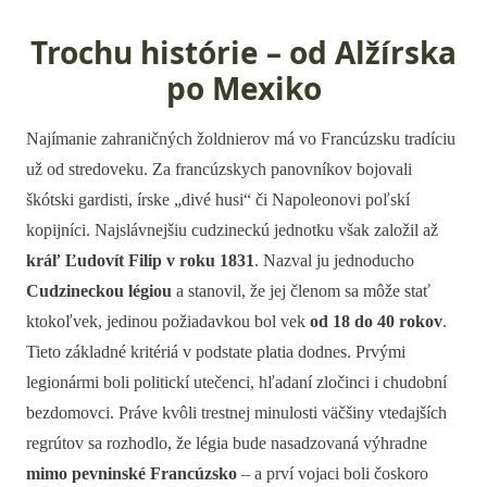
Trochu histórie – od Alžírska
po Mexiko
Najímanie zahraničných žoldnierov má vo Francúzsku tradíciu
už od stredoveku. Za francúzskych panovníkov bojovali
škótski gardisti, írske „divé husi“ či Napoleonovi poľskí
kopijníci. Najslávnejšiu cudzineckú jednotku však založil až
kráľ Ľudovít Filip v roku 1831
. Nazval ju jednoducho
Cudzineckou légiou
a stanovil, že jej členom sa môže stať
ktokoľvek, jedinou požiadavkou bol vek
od 18 do 40 rokov
.
Tieto základné kritériá v podstate platia dodnes. Prvými
legionármi boli politickí utečenci, hľadaní zločinci i chudobní
bezdomovci. Práve kvôli trestnej minulosti väčšiny vtedajších
regrútov sa rozhodlo, že légia bude nasadzovaná výhradne
mimo pevninské Francúzsko
– a prví vojaci boli čoskoro