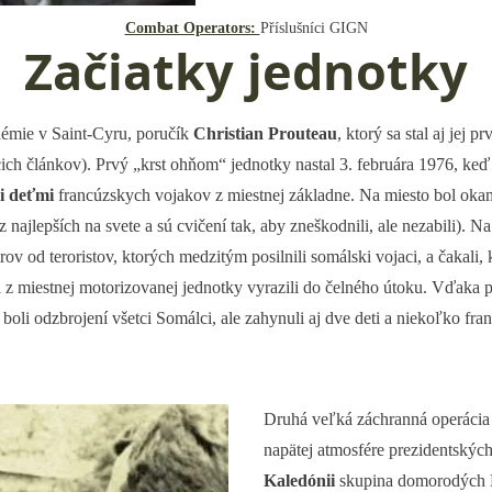
Combat Operators:
Příslušníci GIGN
Začiatky jednotky
émie v Saint-Cyru, poručík
Christian Prouteau
, ktorý sa stal aj jej
cich článkov). Prvý „krst ohňom“ jednotky nastal 3. februára 1976, k
mi deťmi
francúzskych vojakov z miestnej základne. Na miesto bol oka
jlepších na svete a sú cvičení tak, aby zneškodnili, ale nezabili). N
v od teroristov, ktorých medzitým posilnili somálski vojaci, a čakali,
jaci z miestnej motorizovanej jednotky vyrazili do čelného útoku. Vďak
 boli odzbrojení všetci Somálci, ale zahynuli aj dve deti a niekoľko f
Druhá veľká záchranná operácia
napätej atmosfére prezidentskýc
Kaledónii
skupina domorodých K