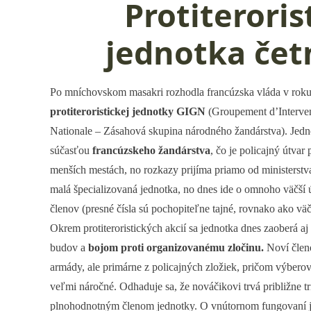
Protiteroris
jednotka čet
Po mníchovskom masakri rozhodla francúzska vláda v roku
protiteroristickej jednotky GIGN
(Groupement d’Interven
Nationale – Zásahová skupina národného žandárstva). Jedn
súčasťou
francúzskeho žandárstva
, čo je policajný útvar
menších mestách, no rozkazy prijíma priamo od ministerst
malá špecializovaná jednotka, no dnes ide o omnoho väčší ú
členov (presné čísla sú pochopiteľne tajné, rovnako ako väčš
Okrem protiteroristických akcií sa jednotka dnes zaoberá aj
budov a
bojom proti organizovanému zločinu.
Noví člen
armády, ale primárne z policajných zložiek, pričom výbero
veľmi náročné. Odhaduje sa, že nováčikovi trvá približne tr
plnohodnotným členom jednotky. O vnútornom fungovaní j