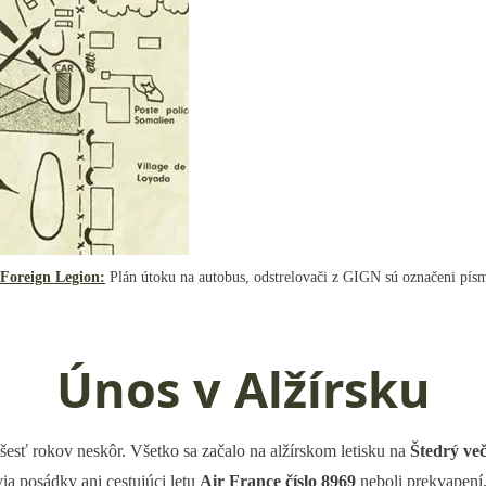
Foreign Legion:
Plán útoku na autobus, odstrelovači z GIGN sú označeni pí
Únos v Alžírsku
 šesť rokov neskôr. Všetko sa začalo na alžírskom letisku na
Štedrý ve
ia posádky ani cestujúci letu
Air France číslo 8969
neboli prekvapení,