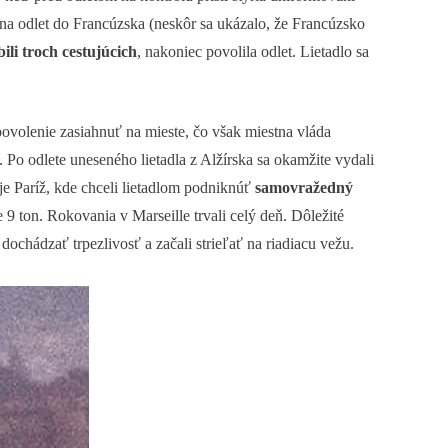
ie na odlet do Francúzska (neskôr sa ukázalo, že Francúzsko
bili troch cestujúcich
, nakoniec povolila odlet. Lietadlo sa
povolenie zasiahnuť na mieste, čo však miestna vláda
. Po odlete uneseného lietadla z Alžírska sa okamžite vydali
 je Paríž, kde chceli lietadlom podniknúť
samovražedný
ne 9 ton. Rokovania v Marseille trvali celý deň. Dôležité
ochádzať trpezlivosť a začali strieľať na riadiacu vežu.