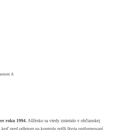
smenom A
čer roku 1994
. Alžírsko sa vtedy zmietalo v občianskej
 keď pred odletom na kontrolu prišli štyria uniformovaní