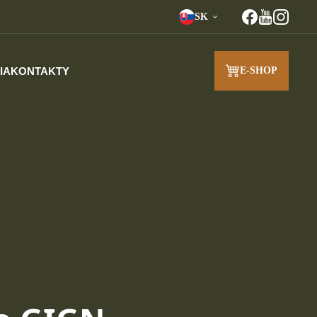
SK
IA
KONTAKTY
E-SHOP
J