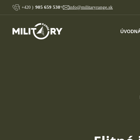
905 659 530
info@militaryrange.sk
(
+420
)
ÚVOD
NÁ