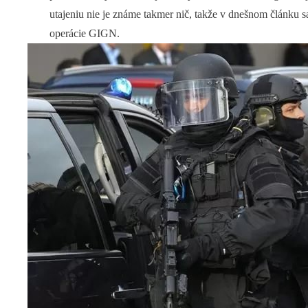
utajeniu nie je známe takmer nič, takže v dnešnom článku 
operácie GIGN.