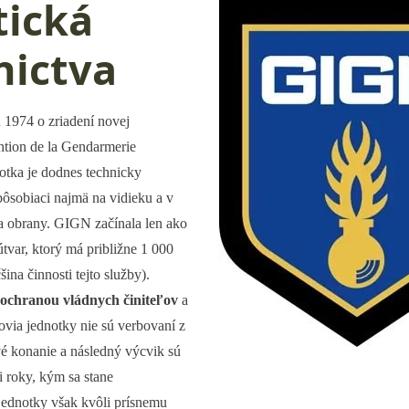
tická
nictva
 1974 o zriadení novej
tion de la Gendarmerie
otka je dodnes technicky
 pôsobiaci najmä na vidieku a v
va obrany. GIGN začínala len ako
tvar, ktorý má približne 1 000
ina činnosti tejto služby).
ochranou vládnych činiteľov
a
ovia jednotky nie sú verbovaní z
vé konanie a následný výcvik sú
i roky, kým sa stane
ednotky však kvôli prísnemu