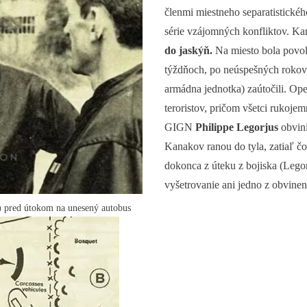
členmi miestneho separatistickéh
série vzájomných konfliktov. Kan
do jaskýň.
Na miesto bola pov
týždňoch, po neúspešných rokovani
armádna jednotka) zaútočili. Op
teroristov, pričom všetci rukojemn
GIGN
Philippe Legorjus
obvini
Kanakov ranou do tyla, zatiaľ čo 
dokonca z úteku z bojiska (Legor
vyšetrovanie ani jedno z obvinení
d) pred útokom na unesený autobus