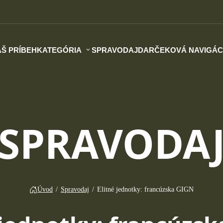
Š PRÍBEH
KATEGÓRIA
SPRAVODAJ
DARČEKOVÁ NAVIGÁC
SPRAVODA
Úvod
/
Spravodaj
/
Elitné jednotky: francúzska GIGN