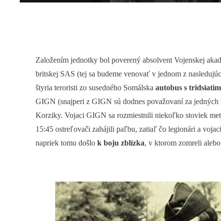
Založením jednotky bol poverený absolvent Vojenskej akad
britskej SAS (tej sa budeme venovať v jednom z nasledujú
štyria teroristi zo susedného Somálska
autobus s tridsiati
GIGN (snajperi z GIGN sú dodnes považovaní za jedných z na
Korziky. Vojaci GIGN sa rozmiestnili niekoľko stoviek metro
15:45 ostreľovači zahájili paľbu, zatiaľ čo legionári a vo
napriek tomu došlo
k boju zblízka
, v ktorom zomreli alebo