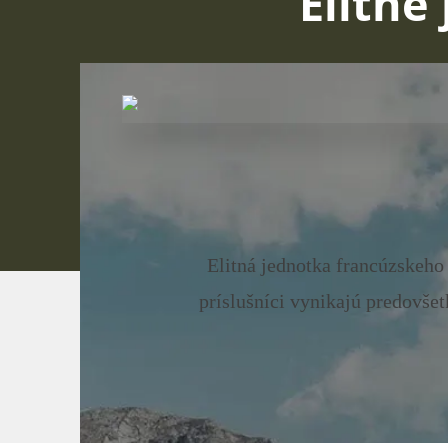
Elitné
Elitná jednotka francúzskeho 
príslušníci vynikajú predovšet