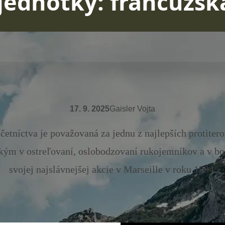
 jednotky: francúzs
17. 9. 2025
Gaisler Vojta
četníctva je považovaná za jednu z najlepších protiteror
kým v ostreľovaní, oslobodzovaní rukojemníkov a v boj
svojej najslávnejšej akcie v Marseille v roku 1994.