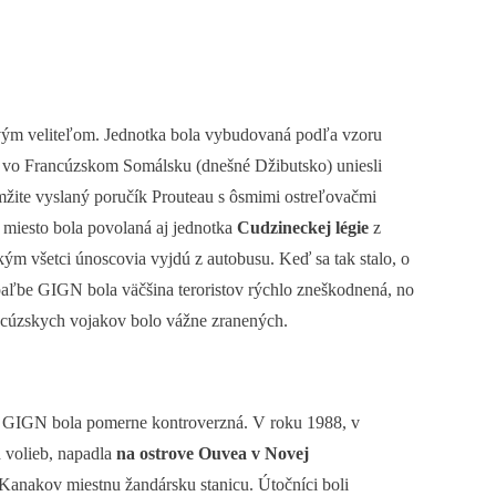
 prvým veliteľom. Jednotka bola vybudovaná podľa vzoru
eď vo Francúzskom Somálsku (dnešné Džibutsko) uniesli
mžite vyslaný poručík Prouteau s ôsmimi ostreľovačmi
a miesto bola povolaná aj jednotka
Cudzineckej légie
z
 kým všetci únoscovia vyjdú z autobusu. Keď sa tak stalo, o
a paľbe GIGN bola väčšina teroristov rýchlo zneškodnená, no
rancúzskych vojakov bolo vážne zranených.
 GIGN bola pomerne kontroverzná. V roku 1988, v
h volieb, napadla
na ostrove Ouvea v Novej
anakov miestnu žandársku stanicu. Útočníci boli