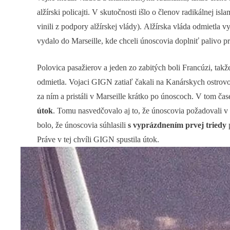
alžírski policajti. V skutočnosti išlo o členov radikálnej i
vinili z podpory alžírskej vlády). Alžírska vláda odmietla
vydalo do Marseille, kde chceli únoscovia doplniť palivo p
Polovica pasažierov a jeden zo zabitých boli Francúzi, tak
odmietla. Vojaci GIGN zatiaľ čakali na Kanárskych ostrovoch
za ním a pristáli v Marseille krátko po únoscoch. V tom čas
útok
. Tomu nasvedčovalo aj to, že únoscovia požadovali v
bolo, že únoscovia súhlasili
s vyprázdnením prvej triedy
p
Práve v tej chvíli GIGN spustila útok.