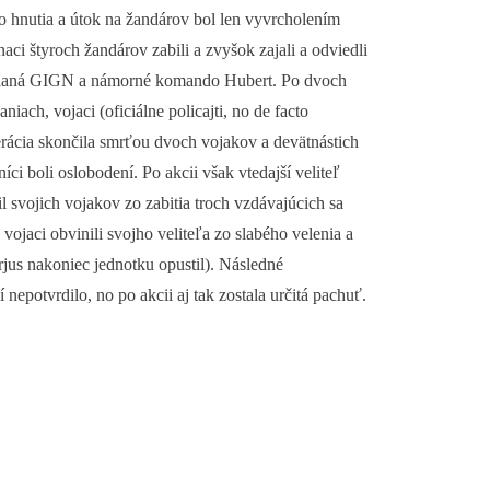
o hnutia a útok na žandárov bol len vyvrcholením
aci štyroch žandárov zabili a zvyšok zajali a odviedli
olaná GIGN a námorné komando Hubert. Po dvoch
ach, vojaci (oficiálne policajti, no de facto
erácia skončila smrťou dvoch vojakov a devätnástich
íci boli oslobodení. Po akcii však vtedajší veliteľ
l svojich vojakov zo zabitia troch vzdávajúcich sa
vojaci obvinili svojho veliteľa zo slabého velenia a
jus nakoniec jednotku opustil). Následné
 nepotvrdilo, no po akcii aj tak zostala určitá pachuť.