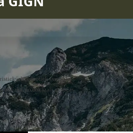
ka GIGN
istických jednotiek sveta. Jej
i zblízka, čo dokázali aj počas