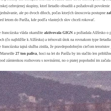
slamskej ozbrojenej skupiny, ktorí lietadlo obsadili a požadovali povolen
 vyjednávanie, ale po dvoch dňoch, počas ktorých únoscovia postupne
za
red letom do Paríža, kde podľa vlastných slov chceli rokovať.
že francúzska vláda okamžite
aktivovala GIGN
a požiadala Alžírsko o 
 (čo najbližšie k Alžírsku) a trénovali útok na rovnakom type lietadla
e francúzska tajná služba zistila, že pravdepodobným cieľom teroristov
 Marseille
27 ton paliva
, hoci na let do Paríža by im stačilo len približ
od zámienkou rozhovoru s novinármi, no o piatej popoludní im začala d