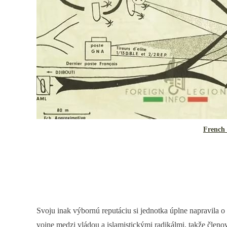
French 
Svoju inak výbornú reputáciu si jednotka úplne napravila o
vojne medzi vládou a islamistickými radikálmi, takže členov