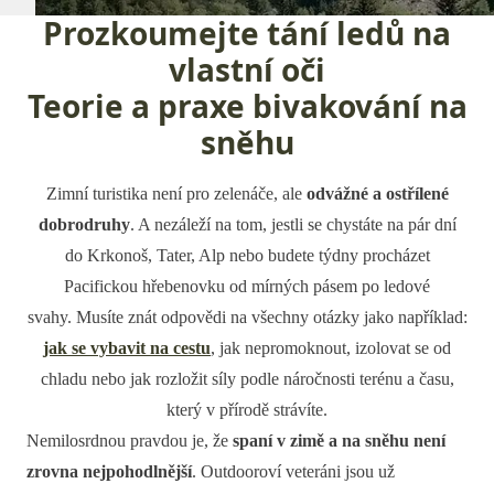
Prozkoumejte tání ledů na
vlastní oči
Teorie a praxe bivakování na
sněhu
Zimní turistika není pro zelenáče, ale
odvážné a ostřílené
dobrodruhy
. A nezáleží na tom, jestli se chystáte na pár dní
do Krkonoš, Tater, Alp nebo budete týdny procházet
Pacifickou hřebenovku od mírných pásem po ledové
svahy. Musíte znát odpovědi na všechny otázky jako například:
jak se vybavit na cestu
, jak nepromoknout, izolovat se od
chladu nebo jak rozložit síly podle náročnosti terénu a času,
který v přírodě strávíte.
Nemilosrdnou pravdou je, že
spaní v zimě a na sněhu není
zrovna nejpohodlnější
. Outdooroví veteráni jsou už