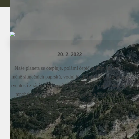
20. 2. 2022
Naše planeta se otepluje, polární čepičky ubývají, odráží
méně slunečních paprsků, vodní hladina stoupá a závratnou
rychlostí ztrácíme led a sníh všude kolem. Právě to inspiruje
mnohé z nás vyrazit do zmrzlých krajin a žít na chvíli v
ledovém světě, který je v bezprostředním ohrožení (a kvůli
tomu i životy nás všech).