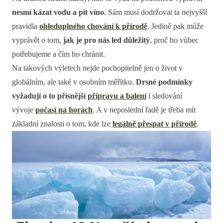
nesmí kázat vodu a pít víno
. Sám musí dodržovat ta nejvyšší
pravidla
ohleduplného chování k přírodě
. Jedině pak může
vyprávět o tom,
jak je pro nás led důležitý
, proč ho vůbec
potřebujeme a čím ho chránit.
Na takových výletech nejde pochopitelně jen o život v
globálním, ale také v osobním měřítku.
Drsné podmínky
vyžadují o to přísnější
přípravu a balení
i sledování
vývoje
počasí na horách
. A v neposlední řadě je třeba mít
základní znalosti o tom, kde lze
legálně přespat v přírodě
.