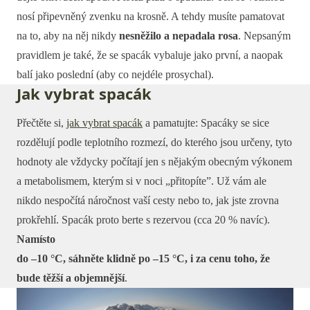
nosí připevněný zvenku na krosně. A tehdy musíte pamatovat
na to, aby na něj nikdy
nesněžilo a nepadala rosa
. Nepsaným
pravidlem je také, že se spacák vybaluje jako první, a naopak
balí jako poslední (aby co nejdéle prosychal).
Jak vybrat spacák
Přečtěte si,
jak vybrat spacák
a pamatujte: Spacáky se sice
rozdělují podle teplotního rozmezí, do kterého jsou určeny, tyto
hodnoty ale vždycky počítají jen s nějakým obecným výkonem
a metabolismem, kterým si v noci „přitopíte”. Už vám ale
nikdo nespočítá náročnost vaší cesty nebo to, jak jste zrovna
prokřehlí. Spacák proto berte s rezervou (cca 20 % navíc).
Namísto
do –10 °C, sáhněte klidně po –15 °C, i za cenu toho, že
bude těžší a objemnější
.