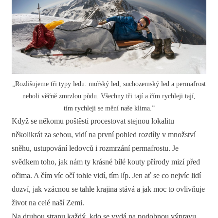
„Rozlišujeme tři typy ledu: mořský led, suchozemský led a permafrost
neboli věčně zmrzlou půdu. Všechny tři tají a čím rychleji tají,
tím rychleji se mění naše klima.”
Když se někomu poštěstí procestovat stejnou lokalitu
několikrát za sebou, vidí na první pohled rozdíly v množství
sněhu, ustupování ledovců i rozmrzání permafrostu. Je
svědkem toho, jak nám ty krásné bílé kouty přírody mizí před
očima. A čím víc očí tohle vidí, tím líp. Jen ať se co nejvíc lidí
dozví, jak vzácnou se tahle krajina stává a jak moc to ovlivňuje
život na celé naší Zemi.
Na druhou stranu každý, kdo se vydá na podobnou výpravu,