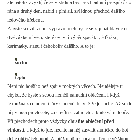
ale natolik zvyklí, že se v klidu a bez prochladnutí prospí až do
rána a druhý den, nabití a plní sil, zvládnou přechod dalšího
ledového hřebenu.
Abyste si užili zimní výpravu, měli byste se zajímat hlavně o
dvě základní věci, které ovlivní výběr spacáku, žďáráku,
karimatky, stanu i čehokoliv dalšího. A to je:
sucho
teplo
Není nic horšího než spát v mokrých věcech. Neudělejte tu
chybu, že byste s sebou neměli náhradní oblečení. I když
je možná z celodenní túry studené, hlavně že je suché. Až se do
něj v noci převlečete, za chvíli se zahřejete a bude vám dobře.
Při přechodech proto vždycky
chraňte oblečení před
vlhkostí
, a když to jde, nechte na něj zasvítit sluníčko, do bot
dejte ohříváček apod. A totéž platí o spacáku. Ten se většinou