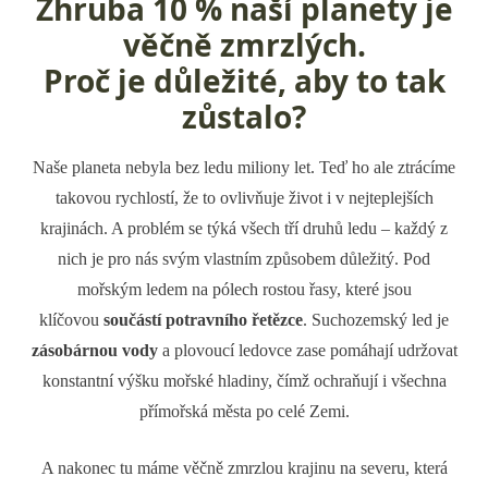
Zhruba 10 % naší planety je
věčně zmrzlých.
Proč je důležité, aby to tak
zůstalo?
Naše planeta nebyla bez ledu miliony let. Teď ho ale ztrácíme
takovou rychlostí, že to ovlivňuje život i v nejteplejších
krajinách. A problém se týká všech tří druhů ledu – každý z
nich je pro nás svým vlastním způsobem důležitý. Pod
mořským ledem na pólech rostou řasy, které jsou
klíčovou
součástí potravního řetězce
. Suchozemský led je
zásobárnou vody
a plovoucí ledovce zase pomáhají udržovat
konstantní výšku mořské hladiny, čímž ochraňují i všechna
přímořská města po celé Zemi.
A nakonec tu máme věčně zmrzlou krajinu na severu, která