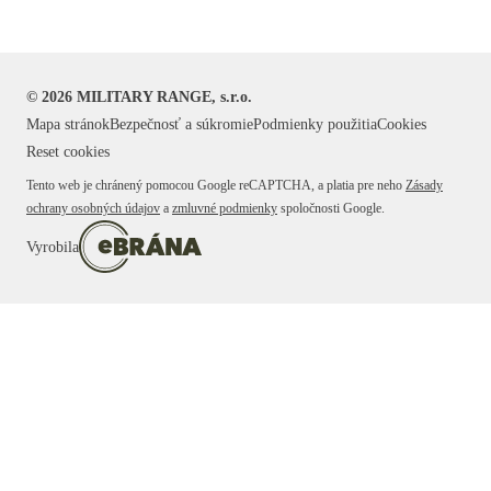
©
2026
MILITARY RANGE, s.r.o.
Mapa stránok
Bezpečnosť a súkromie
Podmienky použitia
Cookies
Reset cookies
Tento web je chránený pomocou Google reCAPTCHA, a platia pre neho
Zásady
ochrany osobných údajov
a
zmluvné podmienky
spoločnosti Google.
Vyrobila