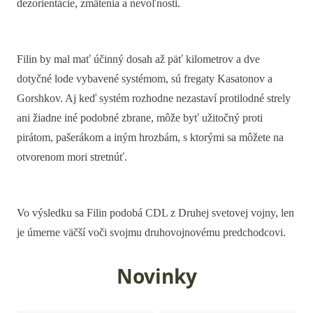
dezorientácie, zmätenia a nevoľnosti.
Filin by mal mať účinný dosah až päť kilometrov a dve
dotyčné lode vybavené systémom, sú fregaty Kasatonov a
Gorshkov. Aj keď systém rozhodne nezastaví protilodné strely
ani žiadne iné podobné zbrane, môže byť užitočný proti
pirátom, pašerákom a iným hrozbám, s ktorými sa môžete na
otvorenom mori stretnúť.
Vo výsledku sa Filin podobá CDL z Druhej svetovej vojny, len
je úmerne väčší voči svojmu druhovojnovému predchodcovi.
Novinky