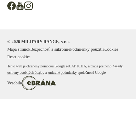
©
2026
MILITARY RANGE, s.r.o.
Mapa stránok
Bezpečnosť a súkromie
Podmienky použitia
Cookies
Reset cookies
Tento web je chránený pomocou Google reCAPTCHA, a platia pre neho
Zásady
ochrany osobných údajov
a
zmluvné podmienky
spoločnosti Google.
Vyrobila