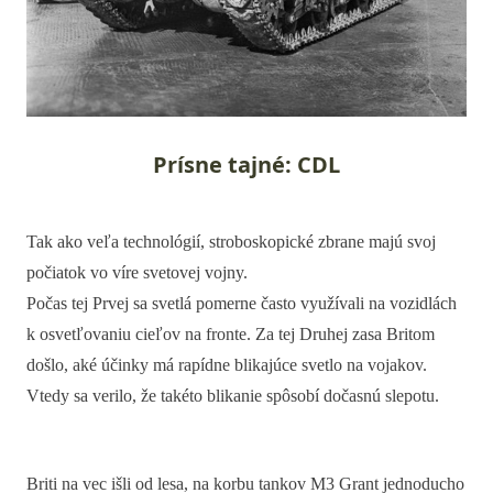
Prísne tajné: CDL
Tak ako veľa technológií, stroboskopické zbrane majú svoj
počiatok vo víre svetovej vojny.
Počas tej Prvej sa svetlá pomerne často využívali na vozidlách
k osvetľovaniu cieľov na fronte. Za tej Druhej zasa Britom
došlo, aké účinky má rapídne blikajúce svetlo na vojakov.
Vtedy sa verilo, že takéto blikanie spôsobí dočasnú slepotu.
Briti na vec išli od lesa, na korbu tankov M3 Grant jednoducho