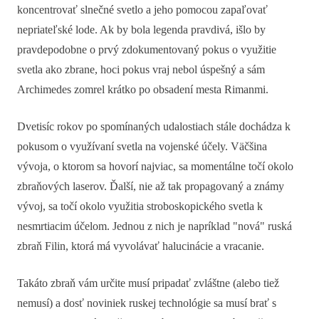
koncentrovať slnečné svetlo a jeho pomocou zapaľovať
nepriateľské lode. Ak by bola legenda pravdivá, išlo by
pravdepodobne o prvý zdokumentovaný pokus o využitie
svetla ako zbrane, hoci pokus vraj nebol úspešný a sám
Archimedes zomrel krátko po obsadení mesta Rimanmi.
Dvetisíc rokov po spomínaných udalostiach stále dochádza k
pokusom o využívaní svetla na vojenské účely. Väčšina
vývoja, o ktorom sa hovorí najviac, sa momentálne točí okolo
zbraňových laserov. Ďalší, nie až tak propagovaný a známy
vývoj, sa točí okolo využitia stroboskopického svetla k
nesmrtiacim účelom. Jednou z nich je napríklad "nová" ruská
zbraň Filin, ktorá má vyvolávať halucinácie a vracanie.
Takáto zbraň vám určite musí pripadať zvláštne (alebo tiež
nemusí) a dosť noviniek ruskej technológie sa musí brať s