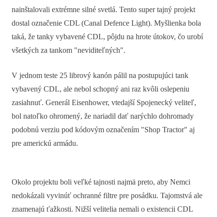
nainštalovali extrémne silné svetlá. Tento super tajný projekt
dostal označenie CDL (Canal Defence Light). Myšlienka bola
taká, že tanky vybavené CDL, pôjdu na hrote útokov, čo urobí
všetkých za tankom "neviditeľných".
V jednom teste 25 librový kanón pálil na postupujúci tank
vybavený CDL, ale nebol schopný ani raz kvôli oslepeniu
zasiahnuť. Generál Eisenhower, vtedajší Spojenecký veliteľ,
bol natoľko ohromený, že nariadil dať narýchlo dohromady
podobnú verziu pod kódovým označením "Shop Tractor" aj
pre americkú armádu.
Okolo projektu boli veľké tajnosti najmä preto, aby Nemci
nedokázali vyvinúť ochranné filtre pre posádku. Tajomstvá ale
znamenajú ťažkosti. Nižší velitelia nemali o existencii CDL