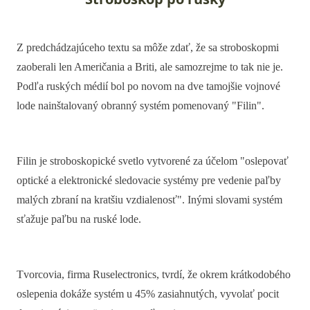
Z predchádzajúceho textu sa môže zdať, že sa stroboskopmi
zaoberali len Američania a Briti, ale samozrejme to tak nie je.
Podľa ruských médií bol po novom na dve tamojšie vojnové
lode nainštalovaný obranný systém pomenovaný "Filin".
Filin je stroboskopické svetlo vytvorené za účelom "oslepovať
optické a elektronické sledovacie systémy pre vedenie paľby
malých zbraní na kratšiu vzdialenosť". Inými slovami systém
sťažuje paľbu na ruské lode.
Tvorcovia, firma Ruselectronics, tvrdí, že okrem krátkodobého
oslepenia dokáže systém u 45% zasiahnutých, vyvolať pocit