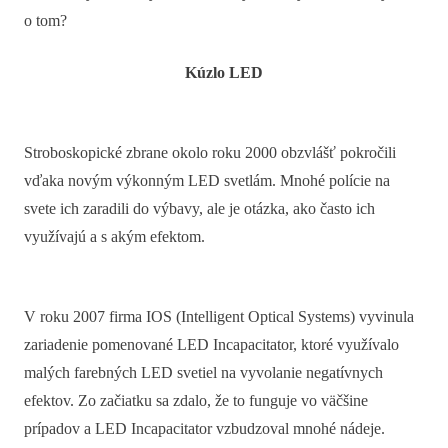
o tom?
Kúzlo LED
Stroboskopické zbrane okolo roku 2000 obzvlášť pokročili
vďaka novým výkonným LED svetlám. Mnohé polície na
svete ich zaradili do výbavy, ale je otázka, ako často ich
využívajú a s akým efektom.
V roku 2007 firma IOS (Intelligent Optical Systems) vyvinula
zariadenie pomenované LED Incapacitator, ktoré využívalo
malých farebných LED svetiel na vyvolanie negatívnych
efektov. Zo začiatku sa zdalo, že to funguje vo väčšine
prípadov a LED Incapacitator vzbudzoval mnohé nádeje.