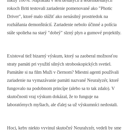
nikdy 100%. Napríklad v šesťdesiatych a sedemdesiatych
rokoch Briti testovali zariadenie pomenované ako "Photic
Driver", ktoré malo slúžiť ako nenásilný prostriedok na
rozháňania demonštrácií. Zariadenie nebolo účinné a polícia
stále spolieha na starý "dobrý" slzný plyn a gumové projektily.
Existoval tiež bizarný výskum, ktorý sa zaoberal možnosťou
straty pamäti pri využití silných stroboskopických svetiel.
Pamätáte si na film Muži v čiernom? Miestni agenti používali
zariadenie na vymazávanie pamäti nazvané Neuralyzér, ktoré
fungovalo na podobnom princípe (alebo sa to tak zdalo). V
skutočnosti vraj výskum dokázal, že to funguje na
laboratórnych myšiach, ale ďalej sa už výskumníci nedostali.
Hoci, keby niekto vyvinul skutočný Neuralyzér, vedeli by sme