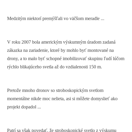
Medzitým niektorí premýšľali vo väčšom meradle ...
V roku 2007 bola americkým výskumným úradom zadaná
zákazka na zariadenie, ktoré by mohlo byť montované na
drony, a to malo byť schopné imobilizovať skupinu ľudí lúčom
rýchlo blikajúceho svetla až do vzdialenosti 150 m.
Pretože mnoho dronov so stroboskopickým svetlom
momentálne nikde moc nelieta, asi si môžete domyslieť ako
projekt dopadol ...
Patrí sa však povedať, že stroboskopické svetlo z výskumu