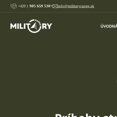
905 659 530
info@militaryrange.sk
(
+420
)
ÚVOD
NÁ