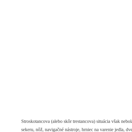
Stroskotancova (alebo skôr trestancova) situácia však nebo
sekeru, nôž, navigačné nástroje, hrniec na varenie jedla, dv