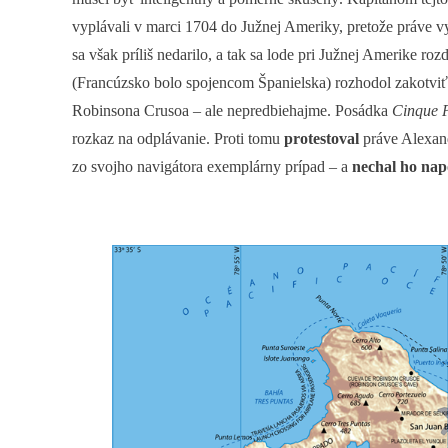
vyplávali v marci 1704 do Južnej Ameriky, pretože práve vy
sa však príliš nedarilo, a tak sa lode pri Južnej Amerike ro
(Francúzsko bolo spojencom Španielska) rozhodol zakotvi
Robinsona Crusoa – ale nepredbiehajme. Posádka
Cinque P
rozkaz na odplávanie. Proti tomu
protestoval
práve Alexand
zo svojho navigátora exemplárny prípad – a
nechal ho nap