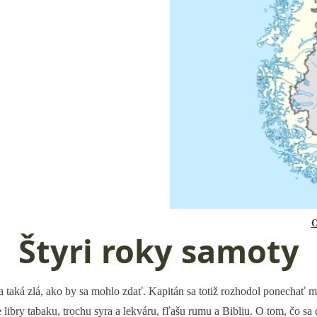
O
Štyri roky samoty
la taká zlá, ako by sa mohlo zdať. Kapitán sa totiž rozhodol ponechať m
e libry tabaku, trochu syra a lekváru, fľašu rumu a Bibliu. O tom, čo sa