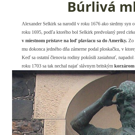
Búrlivá m
Alexander Selkirk sa narodil v roku 1676 ako siedmy syn 
roku 1695, podľa ktorého bol Selkirk predvolaný pred cirke
v miestnom prístave na loď plaviacu sa do Ameriky.
Zo s
mu dokonca jedného dňa zámerne podal ploskačku, v ktorej 
Keď sa ostatní členovia rodiny pokúsili zasiahnuť, napadol 
roku 1703 sa tak nechal najať slávnym britským
korzárom