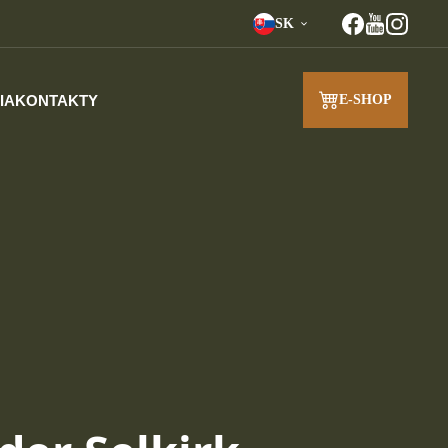
SK
IA
KONTAKTY
E-SHOP
J