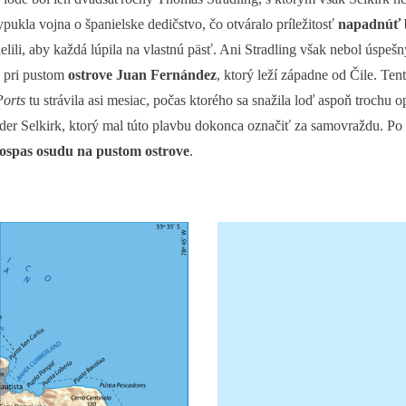
pukla vojna o španielske dedičstvo, čo otváralo príležitosť
napadnúť b
zdelili, aby každá lúpila na vlastnú päsť. Ani Stradling však nebol úspe
ť pri pustom
ostrove Juan Fernández
, ktorý leží západne od Čile. Te
orts
tu strávila asi mesiac, počas ktorého sa snažila loď aspoň trochu
er Selkirk, ktorý mal túto plavbu dokonca označiť za samovraždu. Po p
ospas osudu na pustom ostrove
.