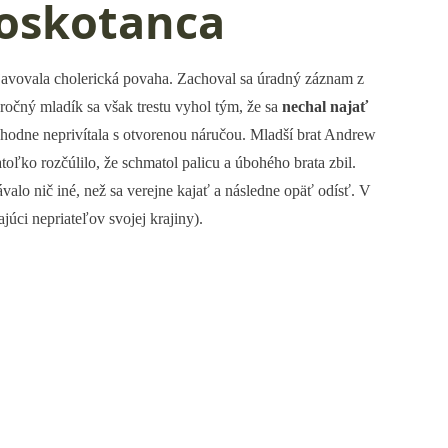
roskotanca
javovala cholerická povaha. Zachoval sa úradný záznam z
ročný mladík sa však trestu vyhol tým, že sa
nechal najať
ozhodne neprivítala s otvorenou náručou. Mladší brat Andrew
ľko rozčúlilo, že schmatol palicu a úbohého brata zbil.
valo nič iné, než sa verejne kajať a následne opäť odísť. V
júci nepriateľov svojej krajiny).