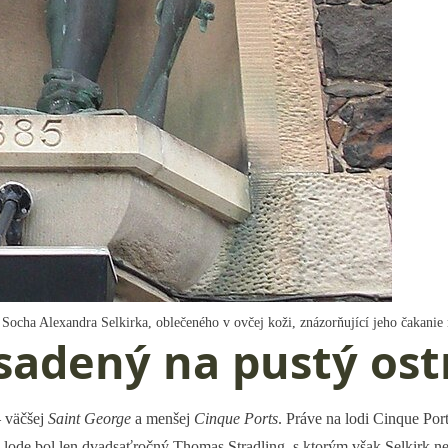
 Socha Alexandra Selkirka, oblečeného v ovčej koži, znázorňující jeho čakanie
sadený na pustý ost
– väčšej
Saint George
a menšej
Cinque Ports
. Práve na lodi Cinque Port
o lode bol len dvadsaťročný Thomas Stradling, s ktorým však Selkirk 