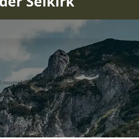
der Selkirk
ý ostrov len so základným
any. Práve jeho príbeh sa
son Crusoe.