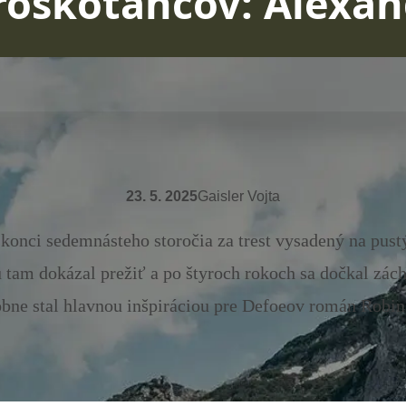
roskotancov: Alexan
23. 5. 2025
Gaisler Vojta
 konci sedemnásteho storočia za trest vysadený na pust
tam dokázal prežiť a po štyroch rokoch sa dočkal záchr
bne stal hlavnou inšpiráciou pre Defoeov román Robin