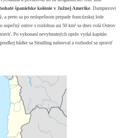
ohaté španielske kolónie v Južnej Amerike
. Dampierovi
šný, a preto sa po neúspešnom prepade francúzskej lode
nto sopečný ostrov s rozlohou asi 50 km² sa dnes volá Ostrov
 opraviť. Po vykonaní nevyhnutných opráv vydal kapitán
rudkej hádke sa Stradling nahneval a rozhodol sa spraviť