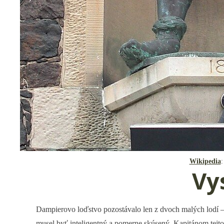
Wikipedia
:
Vy
Dampierovo loďstvo pozostávalo len z dvoch malých lodí 
musel byť inteligentný a pomerne skúsený. Kapitánom tejt