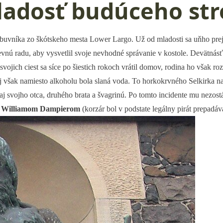
ladosť budúceho st
obuvníka zo škótskeho mesta Lower Largo. Už od mladosti sa uňho pre
vnú radu, aby vysvetlil svoje nevhodné správanie v kostole. Devätnásť
vojich ciest sa síce po šiestich rokoch vrátil domov, rodina ho však r
však namiesto alkoholu bola slaná voda. To horkokrvného Selkirka nato
aj svojho otca, druhého brata a švagrinú. Po tomto incidente mu nezostá
 Williamom Dampierom
(korzár bol v podstate legálny pirát prepadáva