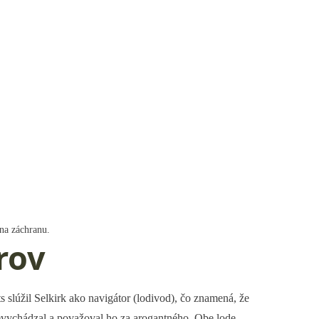
 na záchranu.
rov
s slúžil Selkirk ako navigátor (lodivod), čo znamená, že
nevychádzal a považoval ho za arogantného. Obe lode