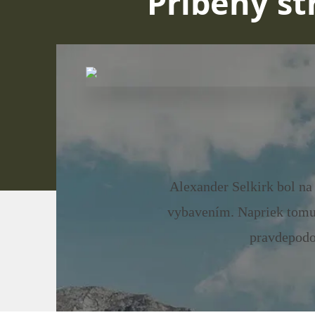
Príbehy st
Alexander Selkirk bol na
vybavením. Napriek tomu 
pravdepodo