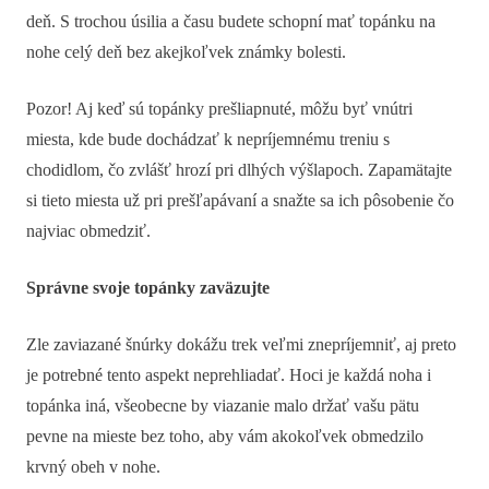
deň. S trochou úsilia a času budete schopní mať topánku na
nohe celý deň bez akejkoľvek známky bolesti.
Pozor! Aj keď sú topánky prešliapnuté, môžu byť vnútri
miesta, kde bude dochádzať k nepríjemnému treniu s
chodidlom, čo zvlášť hrozí pri dlhých výšlapoch. Zapamätajte
si tieto miesta už pri prešľapávaní a snažte sa ich pôsobenie čo
najviac obmedziť.
Správne svoje topánky zaväzujte
Zle zaviazané šnúrky dokážu trek veľmi znepríjemniť, aj preto
je potrebné tento aspekt neprehliadať. Hoci je každá noha i
topánka iná, všeobecne by viazanie malo držať vašu pätu
pevne na mieste bez toho, aby vám akokoľvek obmedzilo
krvný obeh v nohe.