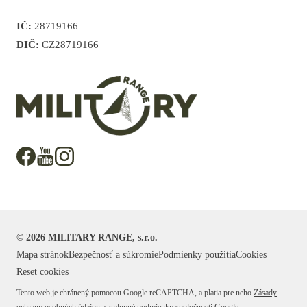
IČ:
28719166
DIČ:
CZ28719166
©
2026
MILITARY RANGE, s.r.o.
Mapa stránok
Bezpečnosť a súkromie
Podmienky použitia
Cookies
Reset cookies
Tento web je chránený pomocou Google reCAPTCHA, a platia pre neho
Zásady