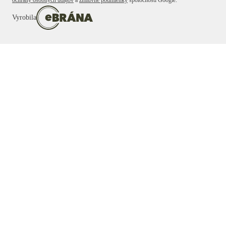
ochrany osobných údajov
a
zmluvné podmienky
spoločnosti Google.
Vyrobila