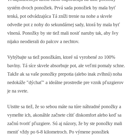
systém dvoch ponožiek. Prvá sada ponožiek by mala byť
tenká, pot odvádzajúca Tá zníži trenie na nohe a skvele
odvedie pot z nohy do sekundárnej sady, ktorá by mala byť
vlnená. Ponožky by ste tiež mali nosiť naruby tak, aby švy
nijako neodierali do palcov a nechtov.
Vyhýbajte sa tiež ponožkám, ktoré sú vyrobené zo 100%
bavlny. Tá síce skvele absorbuje pot, ale veľmi pomaly schne.
Takže ak sa vaše ponožky prepotia (alebo inak zvlhnú) noha
nedokáže "dýchať" a ideálne prostredie pre vznik pľuzgierov
je na svete.
Uistite sa tiež, že so sebou máte na túre náhradné ponožky a
vymeňte ich, akonáhle začnete cítiť diskomfort alebo keď sa
začnú tvoriť pľuzgiere. Sú aj názory, že by ste ponožky mali
meniť vždy po 6-8 kilometroch. Po výmene ponožiek