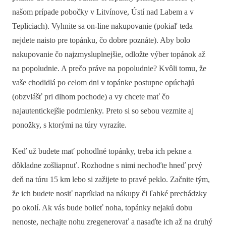
našom prípade pobočky v Litvínove, Ústí nad Labem a v
Tepliciach). Vyhnite sa on-line nakupovanie (pokiaľ teda
nejdete naisto pre topánku, čo dobre poznáte). Aby bolo
nakupovanie čo najzmysluplnejšie, odložte výber topánok až
na popoludnie. A prečo práve na popoludnie? Kvôli tomu, že
vaše chodidlá po celom dni v topánke postupne opúchajú
(obzvlášť pri dlhom pochode) a vy chcete mať čo
najautentickejšie podmienky. Preto si so sebou vezmite aj
ponožky, s ktorými na túry vyrazíte.
Keď už budete mať pohodlné topánky, treba ich pekne a
dôkladne zošliapnuť. Rozhodne s nimi nechoďte hneď prvý
deň na túru 15 km lebo si zažijete to pravé peklo. Začnite tým,
že ich budete nosiť napríklad na nákupy či ľahké prechádzky
po okolí. Ak vás bude bolieť noha, topánky nejakú dobu
nenoste, nechajte nohu zregenerovať a nasaďte ich až na druhý