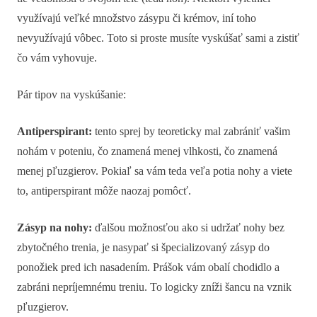
využívajú veľké množstvo zásypu či krémov, iní toho
nevyužívajú vôbec. Toto si proste musíte vyskúšať sami a zistiť
čo vám vyhovuje.
Pár tipov na vyskúšanie:
Antiperspirant:
tento sprej by teoreticky mal zabrániť vašim
nohám v poteniu, čo znamená menej vlhkosti, čo znamená
menej pľuzgierov. Pokiaľ sa vám teda veľa potia nohy a viete
to, antiperspirant môže naozaj pomôcť.
Zásyp na nohy:
ďalšou možnosťou ako si udržať nohy bez
zbytočného trenia, je nasypať si špecializovaný zásyp do
ponožiek pred ich nasadením. Prášok vám obalí chodidlo a
zabráni nepríjemnému treniu. To logicky zníži šancu na vznik
pľuzgierov.