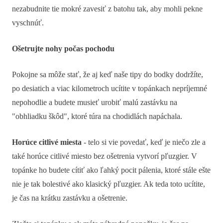
nezabudnite tie mokré zavesiť z batohu tak, aby mohli pekne
vyschnúť.
Ošetrujte nohy počas pochodu
Pokojne sa môže stať, že aj keď naše tipy do bodky dodržíte,
po desiatich a viac kilometroch ucítite v topánkach nepríjemné
nepohodlie a budete musieť urobiť malú zastávku na
"obhliadku škôd", ktoré túra na chodidlách napáchala.
Horúce citlivé miesta
- telo si vie povedať, keď je niečo zle a
také horúce citlivé miesto bez ošetrenia vytvorí pľuzgier. V
topánke ho budete cítiť ako ľahký pocit pálenia, ktoré stále ešte
nie je tak bolestivé ako klasický pľuzgier. Ak teda toto ucítite,
je čas na krátku zastávku a ošetrenie.