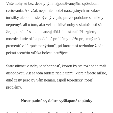
Vaše nohy sú bez debaty tým najpoužívanejším spôsobom
cestovania. Ak však nepatríte medzi naozajstných mazákov
turistiky alebo nie ste bývalý vojak, pravdepodobne ste nikdy
nepremýšľali o tom, ako veľmi citlivé nohy v skutočnosti sú a
že je potrebné sa o ne naozaj dôkladne starať. Pľuzgiere,
mozole, kurie oká a podobné problémy môžu príjemný trek
premeniť v "útrpné martýrium", pri ktorom si rozhodne žiadnu
peknú scenériu vďaka bolesti neužijete.
Starostlivosť o nohy je schopnosť, ktorou by ste rozhodne mali
disponovať. Ak sa teda budete riadiť tipmi, ktoré nájdete nižšie,
dlhé cesty pešo by vám nemali, aspoň teoreticky, robiť
problémy.
Noste padnúce, dobre vyšliapané topánky