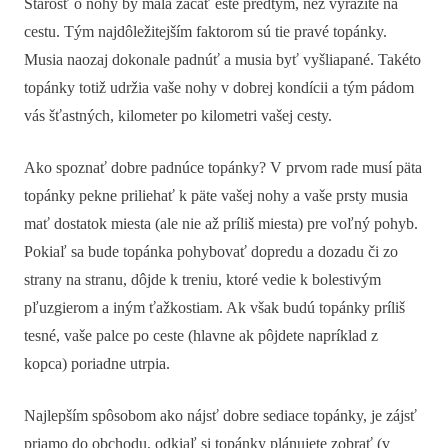
Starosť o nohy by mala začať ešte predtým, než vyrazíte na
cestu. Tým najdôležitejším faktorom sú tie pravé topánky.
Musia naozaj dokonale padnúť a musia byť vyšliapané. Takéto
topánky totiž udržia vaše nohy v dobrej kondícii a tým pádom
vás šťastných, kilometer po kilometri vašej cesty.
Ako spoznať dobre padnúce topánky? V prvom rade musí päta
topánky pekne priliehať k päte vašej nohy a vaše prsty musia
mať dostatok miesta (ale nie až príliš miesta) pre voľný pohyb.
Pokiaľ sa bude topánka pohybovať dopredu a dozadu či zo
strany na stranu, dôjde k treniu, ktoré vedie k bolestivým
pľuzgierom a iným ťažkostiam. Ak však budú topánky príliš
tesné, vaše palce po ceste (hlavne ak pôjdete napríklad z
kopca) poriadne utrpia.
Najlepším spôsobom ako nájsť dobre sediace topánky, je zájsť
priamo do obchodu, odkiaľ si topánky plánujete zobrať (v