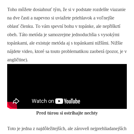
Toho môžete dosiahnuť tým, že si v podstate rozdelíte viazanie
na dve časti a napevno si uviažete priehlavok a voľnejšie
oblasť členku. To vám spevní bohu v topánke, ale nepřiškrtí
obeh. Táto metóda je samozrejme jednoduchšia s vysokými
topánkami, ale existuje metóda aj s topánkami nižšími. Nižšie
nájdete video, ktoré sa touto problematikou zaoberá (pozor, je v
angličtine).
Pred túrou si ostrihajte nechty
Toto je jedna z najdôležitejších, ale zároveň nejprehliadanejších