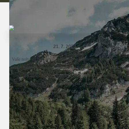
21. 7. 2020
Vaše nohy sú bez debaty tým najpoužívanejším spôsobom
cestovania. Ak však nepatríte medzi naozajstných mazákov
turistiky alebo nie ste bývalý vojak, pravdepodobne ste
nikdy nepremýšľali o tom, ako veľmi citlivé nohy v
skutočnosti sú a že je potrebné sa o ne naozaj dôkladne
starať ...