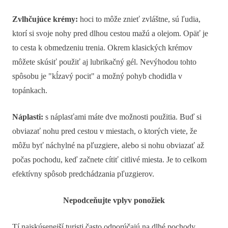
Zvlhčujúce krémy:
hoci to môže znieť zvláštne, sú ľudia,
ktorí si svoje nohy pred dlhou cestou mažú a olejom. Opäť je
to cesta k obmedzeniu trenia. Okrem klasických krémov
môžete skúsiť použiť aj lubrikačný gél. Nevýhodou tohto
spôsobu je "kĺzavý pocit" a možný pohyb chodidla v
topánkach.
Náplasti:
s náplasťami máte dve možnosti použitia. Buď si
obviazať nohu pred cestou v miestach, o ktorých viete, že
môžu byť náchylné na pľuzgiere, alebo si nohu obviazať až
počas pochodu, keď začnete cítiť citlivé miesta. Je to celkom
efektívny spôsob predchádzania pľuzgierov.
Nepodceňujte vplyv ponožiek
Tí najskúsenejší turisti často odporúčajú na dlhé pochody