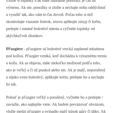
Zložte si topánky a ak máte náhradné ponožky, je čas na
výmenu. Ak nie, ponožky si zložte a nechajte nohu oddýchnuť
a vysušiť tak, ako vám to čas dovolí. Počas toho si tiež
skontrolujte viazanie šnúrok, znovu aplikujte zásyp či krém,
prelepte i ostatné bolestivé miesta a vyčistite topánky od
akýchkoľvek úlomkov.
Pľuzgiere
- pľuzgiere sú bolestivé vrecká naplnené tekutinou
pod kožou. Pľuzgier vzniká, keď dochádza k výraznému treniu
o kožu. Ak sa objavia, máte niekoľko možností podľa toho,
ako je veľký a či už praskol alebo nie. Ak je malý, neporušený
a nijako extra bolestivý, aplikujte krém, prelepte ho a nechajte
ho tak.
Pokiaľ je pľuzgier veľký a porušený, vyčistite ho a prelepte /
zaviažte, ako najlepšie viete. Ak budete preväzovať obväzom,
vložte medzi pľuzgier a ovínadlo malý kúsok gázy či látky. Ak