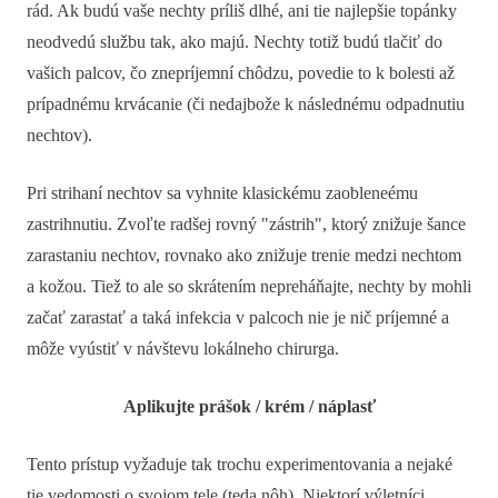
rád. Ak budú vaše nechty príliš dlhé, ani tie najlepšie topánky
neodvedú službu tak, ako majú. Nechty totiž budú tlačiť do
vašich palcov, čo znepríjemní chôdzu, povedie to k bolesti až
prípadnému krvácanie (či nedajbože k následnému odpadnutiu
nechtov).
Pri strihaní nechtov sa vyhnite klasickému zaobleneému
zastrihnutiu. Zvoľte radšej rovný "zástrih", ktorý znižuje šance
zarastaniu nechtov, rovnako ako znižuje trenie medzi nechtom
a kožou. Tiež to ale so skrátením nepreháňajte, nechty by mohli
začať zarastať a taká infekcia v palcoch nie je nič príjemné a
môže vyústiť v návštevu lokálneho chirurga.
Aplikujte prášok / krém / náplasť
Tento prístup vyžaduje tak trochu experimentovania a nejaké
tie vedomosti o svojom tele (teda nôh). Niektorí výletníci