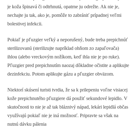
je koža špinavá či odtrhnutá, opatrne ju odrežte. Ak nie je,
nechajte ju tak, ako je, pomôže to zabrániť prípadnej veľmi
bolestivej infekcii.
Pokiaľ je pľuzgier veľký a neporušený, bude treba prepichnúť
sterilizovanú (sterilizujte napríklad ohňom zo zapaľovača)
ihlou (alebo vreckovým nožíkom, keď ihla nie je po ruke).
Pľuzgier pred prepichnutím naozaj dôkladne očistite a aplikujte
dezinfekciu. Potom aplikujte gázu a pľuzgier obväzom.
Niektorí skúsení turisti tvrdia, že sa k prilepeniu voľne visiacej
kože prepichnutého pľuzgiere dá použiť sekundové lepidlo. V
skutočnosti to nie je až tak bláznivý nápad, lekári lepidlá občas
využívajú pokiaľ nie je iná možnosť. Pripravte sa však na
nutnú dávku pálenia