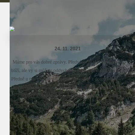
24. 11. 2021
Máme pro vás dobré zprávy. Předvánoční shon se pomalu
blíží, ale vy si můžete oddychnout hned z několika důvodů.
Předně u nás můžete nakupovat pohodlně z domu kdykoliv
chcete. Nikam nemusíte. Skladem máme tisíce položek, nad
2.500 Kč získáte dopravu zdarma a výběr dárků vám
usnadní náš vánoční průvodce.