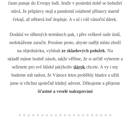
často putuje do Evropy lodí. Jenže v poslední době se bohužel
stává, že průplavy stojí a pandemií oslabené přístavy marně
čekají,
až některá loď dopluje. A s ní i váš vánoční dárek.
Dodání ve slíbených termínech pak, i přes veškeré naše úsilí,
nedokážeme zaručit. Prosíme proto, abyste raději místo zboží
na objednávku, vybírali
ze skladových položek
. Na
skladě máme hodně zásob, takže věříme, že si určitě vyberete a
seženete pro své blízké jakýkoliv
dárek
chcete. A vy i my
budeme mít radost, že Vánoce letos proběhly hladce a užili
jsme si všichni společně klidný advent. Děkujeme a přejeme
šťastné a veselé nakupování