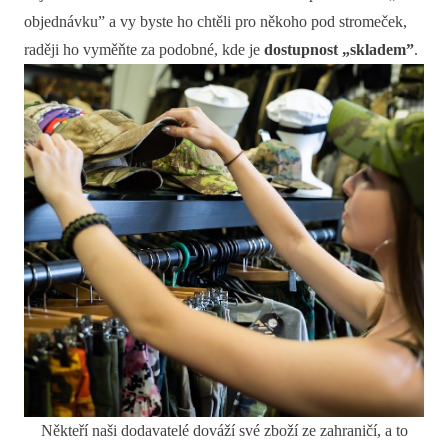
objednávku” a vy byste ho chtěli pro někoho pod stromeček,
raději ho vyměňte za podobné, kde je
dostupnost „skladem”
.
Někteří naši dodavatelé dováží své zboží ze zahraničí, a to