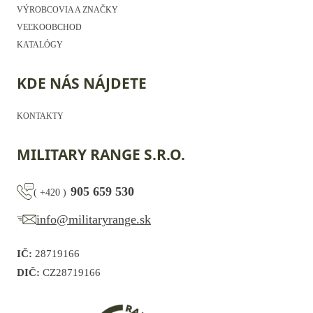
VÝROBCOVIA A ZNAČKY
VEĽKOOBCHOD
KATALÓGY
KDE NÁS NÁJDETE
KONTAKTY
MILITARY RANGE S.R.O.
905 659 530
(
+420
)
info@militaryrange.sk
IČ:
28719166
DIČ:
CZ28719166