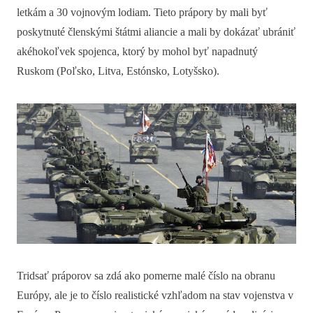
letkám a 30 vojnovým lodiam. Tieto prápory by mali byť
poskytnuté členskými štátmi aliancie a mali by dokázať ubrániť
akéhokoľvek spojenca, ktorý by mohol byť napadnutý
Ruskom (Poľsko, Litva, Estónsko, Lotyšsko).
Tridsať práporov sa zdá ako pomerne malé číslo na obranu
Európy, ale je to číslo realistické vzhľadom na stav vojenstva v