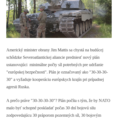
Americký minister obrany Jim Mattis sa chystá na budúcej
schôdzke Severoatlantickej aliancie predniesť nový plán
ustanovujúci minimálne počty síl potrebných pre udržanie
"európskej bezpečnosti". Plán je označovaný ako "30-30-30-
30" a vyžaduje kooperáciu európskych krajín pri prípadnej
agresii Ruska.
A prečo práve "30-30-30-30"? Plán počíta s tým, že by NATO
malo byť schopné poskladať počas 30 dní bojovú silu
zodpovedajúcu 30 práporom pozemných síl, 30 bojovým