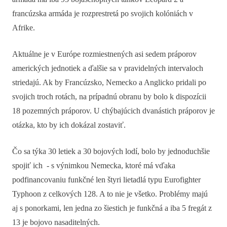
francúzska armáda je rozprestretá po svojich kolóniách v
Afrike.
Aktuálne je v Európe rozmiestnených asi sedem práporov
amerických jednotiek a ďalšie sa v pravidelných intervaloch
striedajú. Ak by Francúzsko, Nemecko a Anglicko pridali po
svojich troch rotách, na prípadnú obranu by bolo k dispozícii
18 pozemných práporov. U chýbajúcich dvanástich práporov je
otázka, kto by ich dokázal zostaviť.
Čo sa týka 30 letiek a 30 bojových lodí, bolo by jednoduchšie
spojiť ich - s výnimkou Nemecka, ktoré má vďaka
podfinancovaniu funkčné len štyri lietadlá typu Eurofighter
Typhoon z celkových 128. A to nie je všetko. Problémy majú
aj s ponorkami, len jedna zo šiestich je funkčná a iba 5 fregát z
13 je bojovo nasaditelných.