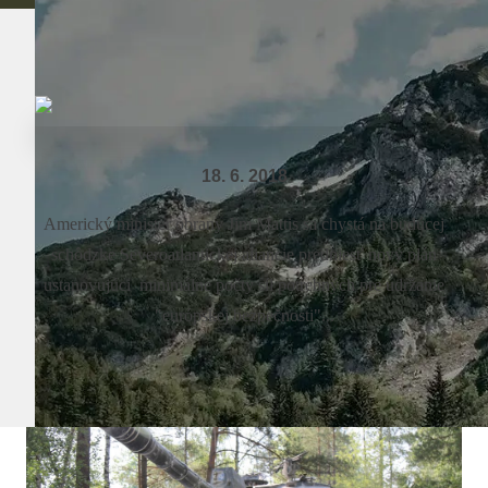
18. 6. 2018
Americký minister obrany Jim Mattis sa chystá na budúcej
schôdzke Severoatlantickej aliancie predniesť nový plán
ustanovujúci minimálne počty síl potrebných pre udržanie
"európskej bezpečnosti"...