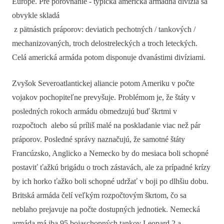
Európe. Pre porovnanie - typická americká armádna divízia sa
obvykle skladá
z pätnástich práporov: deviatich pechotných / tankových /
mechanizovaných, troch delostreleckých a troch leteckých.
Celá americká armáda potom disponuje dvanástimi divíziami.
Zvyšok Severoatlantickej aliancie potom Ameriku v počte
vojakov pochopiteľne prevyšuje. Problémom je, že štáty v
posledných rokoch armádu obmedzujú buď škrtmi v
rozpočtoch alebo sú príliš malé na poskladanie viac než pár
práporov. Posledné správy naznačujú, že samotné štáty
Francúzsko, Anglicko a Nemecko by do mesiaca boli schopné
postaviť ťažkú brigádu o troch zástavách, ale za prípadné krízy
by ich horko ťažko boli schopné udržať v boji po dlhšiu dobu.
Britská armáda čelí veľkým rozpočtovým škrtom, čo sa
neblaho prejavuje na počte dostupných jednotiek. Nemecká
armáda má iba 95 bojaschopných tankov Leopard 2 a