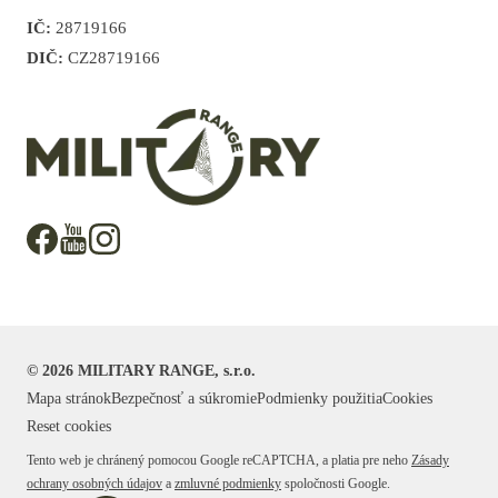
IČ:
28719166
DIČ:
CZ28719166
©
2026
MILITARY RANGE, s.r.o.
Mapa stránok
Bezpečnosť a súkromie
Podmienky použitia
Cookies
Reset cookies
Tento web je chránený pomocou Google reCAPTCHA, a platia pre neho
Zásady
ochrany osobných údajov
a
zmluvné podmienky
spoločnosti Google.