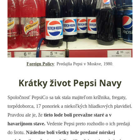
Foreign Policy
: Predajňa Pepsi v Moskve, 1980.
Krátky život Pepsi Navy
Spoločnosť PepsiCo sa tak stala majiteľom krížnika, fregaty,
torpédoborca, 17 ponoriek a niekoľkých hliadkových plavidiel.
Pravdou ale je, že
tieto lode boli prevažne staré a v
havarijnom stave.
Vedenie Pepsi preto rozhodlo o ich predaji
do šrotu.
Následne boli všetky lode predané nórskej