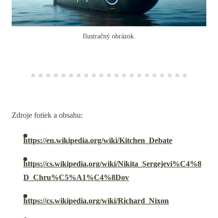
Ilustračný obrázok.
Zdroje fotiek a obsahu:
https://en.wikipedia.org/wiki/Kitchen_Debate
https://cs.wikipedia.org/wiki/Nikita_Sergejevi%C4%8
D_Chru%C5%A1%C4%8Dov
https://cs.wikipedia.org/wiki/Richard_Nixon