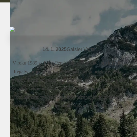
14. 1. 2025
Gaisler Vojta
V roku 1989 sa firma Pepsi stala spolumajiteľom krížnika,
fregaty, torpédoborca ​​a sedemnástich ponoriek sovietskej
výroby. Pepsi boli tieto lode predané, pretože zadrhávajúca
sovietska ekonomika už nebola schopná ponúknuť nič iné.
Toto námorníctvo sa však nikdy nezapojilo do pirátskych
útokov na konkurenciu a bolo obratom predané do šrotu.