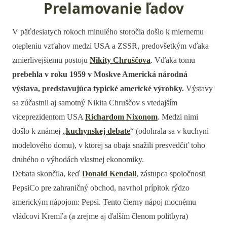
Prelamovanie ľadov
V päťdesiatych rokoch minulého storočia došlo k miernemu
otepleniu vzťahov medzi USA a ZSSR, predovšetkým vďaka
zmierlivejšiemu postoju
Nikity Chruščova
. Vďaka tomu
prebehla v roku 1959 v Moskve Americká národná
výstava, predstavujúca typické americké výrobky.
Výstavy
sa zúčastnil aj samotný Nikita Chruščov s vtedajším
viceprezidentom USA
Richardom Nixonom
. Medzi nimi
došlo k známej „
kuchynskej debate
“ (odohrala sa v kuchyni
modelového domu), v ktorej sa obaja snažili presvedčiť toho
druhého o výhodách vlastnej ekonomiky.
Debata skončila, keď
Donald Kendall
, zástupca spoločnosti
PepsiCo pre zahraničný obchod, navrhol prípitok rýdzo
americkým nápojom: Pepsi. Tento čierny nápoj mocnému
vládcovi Kremľa (a zrejme aj ďalším členom politbyra)