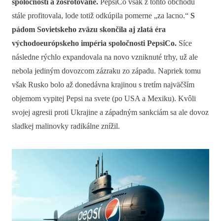
spoločnosti a zošrotované.
PepsiCo však z tohto obchodu
stále profitovala, lode totiž odkúpila pomerne „za lacno.“
S
pádom Sovietskeho zväzu skončila aj zlatá éra
východoeurópskeho impéria spoločnosti PepsiCo.
Síce
následne rýchlo expandovala na novo vzniknuté trhy, už ale
nebola jediným dovozcom zázraku zo západu. Napriek tomu
však Rusko bolo až donedávna krajinou s tretím najväčším
objemom vypitej Pepsi na svete (po USA a Mexiku). Kvôli
svojej agresii proti Ukrajine a západným sankciám sa ale dovoz
sladkej malinovky radikálne znížil.