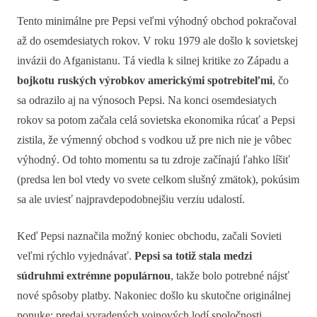
Tento minimálne pre Pepsi veľmi výhodný obchod pokračoval
až do osemdesiatych rokov. V roku 1979 ale došlo k sovietskej
invázii do Afganistanu. Tá viedla k silnej kritike zo Západu a
bojkotu ruských výrobkov americkými spotrebiteľmi
, čo
sa odrazilo aj na výnosoch Pepsi. Na konci osemdesiatych
rokov sa potom začala celá sovietska ekonomika rúcať a Pepsi
zistila, že výmenný obchod s vodkou už pre nich nie je vôbec
výhodný. Od tohto momentu sa tu zdroje začínajú ľahko líšiť
(predsa len bol vtedy vo svete celkom slušný zmätok), pokúsim
sa ale uviesť najpravdepodobnejšiu verziu udalostí.
Keď Pepsi naznačila možný koniec obchodu, začali Sovieti
veľmi rýchlo vyjednávať.
Pepsi sa totiž stala medzi
súdruhmi extrémne populárnou
, takže bolo potrebné nájsť
nové spôsoby platby. Nakoniec došlo ku skutočne originálnej
ponuke: predaj vyradených vojnových lodí spoločnosti