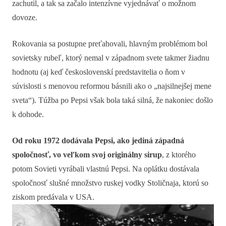
zachutil, a tak sa začalo intenzívne vyjednávať o možnom
dovoze.
Rokovania sa postupne preťahovali, hlavným problémom bol
sovietsky rubeľ, ktorý nemal v západnom svete takmer žiadnu
hodnotu (aj keď československí predstavitelia o ňom v
súvislosti s menovou reformou básnili ako o „najsilnejšej mene
sveta“). Túžba po Pepsi však bola taká silná, že nakoniec došlo
k dohode.
Od roku 1972 dodávala Pepsi, ako jediná západná
spoločnosť, vo veľkom svoj originálny sirup
, z ktorého
potom Sovieti vyrábali vlastnú Pepsi. Na oplátku dostávala
spoločnosť slušné množstvo ruskej vodky Stoličnaja, ktorú so
ziskom predávala v USA.