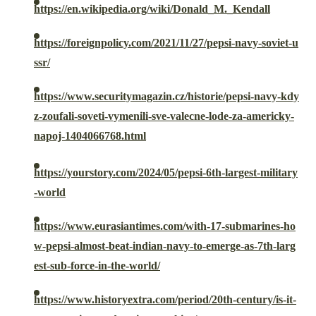
https://en.wikipedia.org/wiki/Donald_M._Kendall
https://foreignpolicy.com/2021/11/27/pepsi-navy-soviet-u
ssr/
https://www.securitymagazin.cz/historie/pepsi-navy-kdy
z-zoufali-soveti-vymenili-sve-valecne-lode-za-americky-
napoj-1404066768.html
https://yourstory.com/2024/05/pepsi-6th-largest-military
-world
https://www.eurasiantimes.com/with-17-submarines-ho
w-pepsi-almost-beat-indian-navy-to-emerge-as-7th-larg
est-sub-force-in-the-world/
https://www.historyextra.com/period/20th-century/is-it-