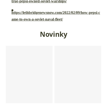
true-pepsi-owned-soviet-warships/
https://lethbridgenewsnow.com/2022/02/09/how-pepsi-c
ame-to-own-a-soviet-naval-fleet/
Novinky