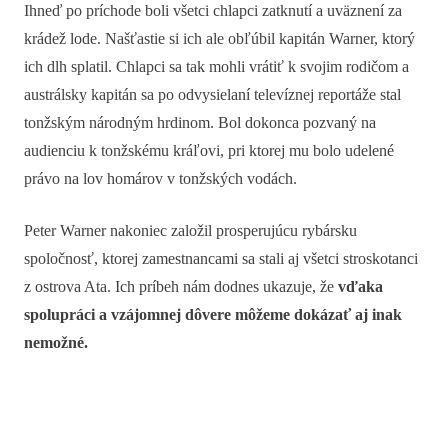
Ihneď po príchode boli všetci chlapci zatknutí a uväznení za
krádež lode. Našťastie si ich ale obľúbil kapitán Warner, ktorý
ich dlh splatil. Chlapci sa tak mohli vrátiť k svojim rodičom a
austrálsky kapitán sa po odvysielaní televíznej reportáže stal
tonžským národným hrdinom. Bol dokonca pozvaný na
audienciu k tonžskému kráľovi, pri ktorej mu bolo udelené
právo na lov homárov v tonžských vodách.
Peter Warner nakoniec založil prosperujúcu rybársku
spoločnosť, ktorej zamestnancami sa stali aj všetci stroskotanci
z ostrova Ata. Ich príbeh nám dodnes ukazuje, že
vďaka
spolupráci a vzájomnej dôvere môžeme dokázať aj inak
nemožné.