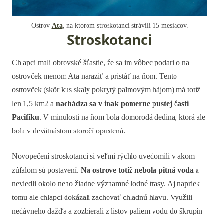
Ostrov
Ata
, na ktorom stroskotanci strávili 15 mesiacov.
Stroskotanci
Chlapci mali obrovské šťastie, že sa im vôbec podarilo na
ostrovček menom Ata naraziť a pristáť na ňom. Tento
ostrovček (skôr kus skaly pokrytý palmovým hájom) má totiž
len 1,5 km2 a
nachádza sa v inak pomerne pustej časti
Pacifiku
. V minulosti na ňom bola domorodá dedina, ktorá ale
bola v devätnástom storočí opustená.
Novopečení stroskotanci si veľmi rýchlo uvedomili v akom
zúfalom sú postavení.
Na ostrove totiž nebola pitná voda
a
neviedli okolo neho žiadne významné lodné trasy. Aj napriek
tomu ale chlapci dokázali zachovať chladnú hlavu. Využili
nedávneho dažďa a zozbierali z listov paliem vodu do škrupín