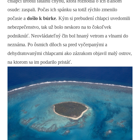
chlapci urobili fatálnu chybu, ktorá rozhodla o ich ďalšom
osude: zaspali. Počas ich spánku sa totiž rýchlo zmenilo
počasie a
došlo k búrke
. Kým si prebudení chlapci uvedomili
nebezpečenstvo, tak už bolo neskoro na to čokoľvek
podniknúť. Neovládateľný čln bol hnaný vetrom a vlnami do
neznáma. Po ôsmich dňoch sa pred vyčerpanými a
dehydratovanými chlapcami ako zázrakom objavil malý ostrov,
na ktorom sa im podarilo pristáť.