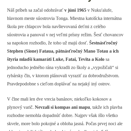
Náš príbeh sa začal odohrávať
v júni 1965
v Nuku'alufe,
hlavnom meste súostrovia Tonga. Miestna katolícka internátna
škola pre chlapcov bola navštevovaná deťmi z celého
súostrovia a panoval v nej veľmi prísny režim. Šesť chovancov
sa napokon rozhodlo, že toho už majú dosť.
Šestnásťročný
Stephen (Sione) Fataua, pätnásťročný Mano Totau a ich
štyria mladší kamaráti Luke, Fatai, Tevita a Kolo
sa
jednoducho jedného rána vykradli zo školy a „vypožičali“ si
rybársky čln, v ktorom plánovali vyraziť za dobrodružstvom.
Pravdepodobne s cieľom doplávať na nejaký iný ostrov.
V člne mali len dve vrecia banánov, niekoľko kokosov a
plynový varič.
Nevzali si kompas ani mapu
, takže ich plavba
rozhodne nemohla dopadnúť dobre. Najprv však išlo všetko
skvele, more bolo pokojné a obloha jasná. Počas prvej noci ale