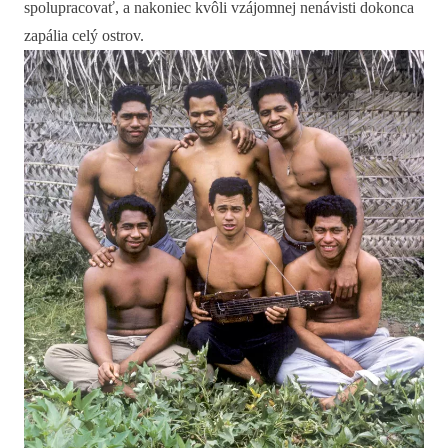
spolupracovať, a nakoniec kvôli vzájomnej nenávisti dokonca
zapália celý ostrov.