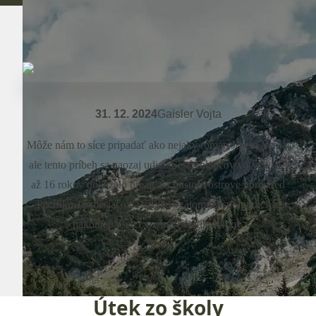
31. 12. 2024
Gaisler Vojta
Môže nám to síce pripadať ako nejaký román Julesa Verna,
ale tento príbeh sa naozaj udial. Šesť chlapcov vo veku 13
až 16 rokov dokázalo prežiť na pustom ostrove uprostred
Pacifiku 15 mesiacov a vďaka vzájomnej spolupráci sa
nakoniec všetci v zdraví vrátili domov.
Útek zo školy