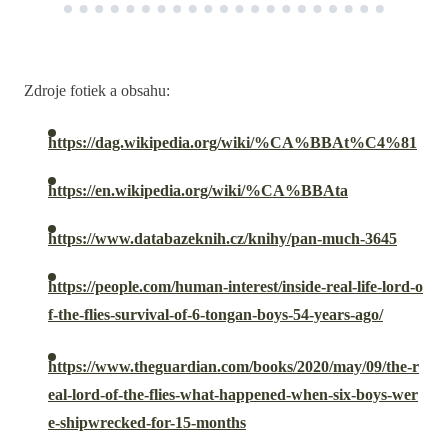
Zdroje fotiek a obsahu:
https://dag.wikipedia.org/wiki/%CA%BBAt%C4%81
https://en.wikipedia.org/wiki/%CA%BBAta
https://www.databazeknih.cz/knihy/pan-much-3645
https://people.com/human-interest/inside-real-life-lord-o
f-the-flies-survival-of-6-tongan-boys-54-years-ago/
https://www.theguardian.com/books/2020/may/09/the-r
eal-lord-of-the-flies-what-happened-when-six-boys-wer
e-shipwrecked-for-15-months