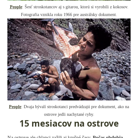
People
: Šesť stroskotancov aj s gitarou, ktorú si vyrobili z kokosov.
Fotografia vznikla roku 1966 pre austrálsky dokument.
People
: Dvaja bývalí stroskotanci predvádzajú pre dokument, ako na
ostrove jedli nachytané ryby.
15 mesiacov na ostrove
Na ostrove ale chlapci zažili aj krušné časy.
Počas obdobia