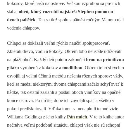
kokosov, ktoré našli na ostrove. Veľkou vzpruhou sa pre nich
stal aj
oheň, ktorý rozrobil najstarší Stephen pomocou
dvoch paličiek
. Ten sa tiež spolu s pätnásťročným Manom ​​ujal
vedenia chlapcov.
Chlapci sa dokázali veľmi rýchlo naučiť spolupracovať.
Zbierali drevo, vodu a kokosy. Okrem toho neustále udržovali
na pláži oheň. Každý deň potom zakončili
hrou na primitívnu
gitaru
vyrobenú z kokosov a
modlitbou
. Okrem toho si rýchlo
osvojili aj veľmi účinnú metódu riešenia rôznych sporov: vždy,
keď sa medzi niektorými dvoma chlapcami začalo schyľovať k
hádke, tak ostatní zasiahli a poslali oboch vinníkov na opačné
konce ostrova. Po určitej dobe ich zavolali späť a všetko v
pokoji prediskutovali. Vďaka tomu sa nenaplnili temné vízie
Williama Goldinga z jeho knihy
Pán múch
. V tejto knihe autor
načrtáva veľmi podobnú situáciu, chlapci však nie sú schopní