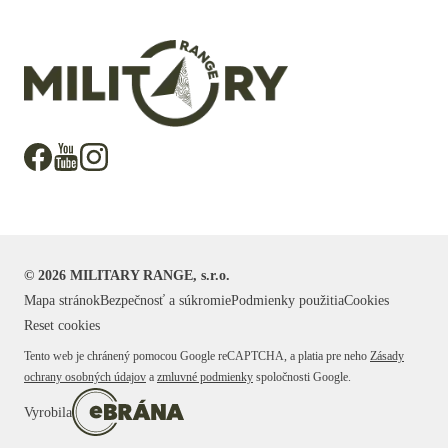
©
2026
MILITARY RANGE, s.r.o.
Mapa stránok
Bezpečnosť a súkromie
Podmienky použitia
Cookies
Reset cookies
Tento web je chránený pomocou Google reCAPTCHA, a platia pre neho
Zásady
ochrany osobných údajov
a
zmluvné podmienky
spoločnosti Google.
Vyrobila