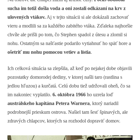
sucha im totiž došla voda a oni zostali odkázaní na krv z
ulovených vtákov.
Aj v tejto situácii si ale dokázali zachovať
vieru a modlili sa za každého zabitého vtáka. Zďaleka najhoršie
chvíle ale prišli po tom, čo Stephen spadol z útesu a zlomil si
nohu. Ostatným sa našťastie podarilo vytiahnuť ho späť hore a
ošetriť mu nohu pomocou vetiev a lístia
.
Ich celková situácia sa zlepšila, až keď po nejakej dobe objavili
pozostatky domorodej dediny, v ktorej našli taro (rastlina s
jedlou hľuzou) a kurčatá. Celú dobu tiež udržovali oheň, čo sa
im nakoniec vyplatilo.
6. októbra 1966
ho uzrela loď
austrálskeho kapitána Petera Warnera
, ktorý nariadil
podrobnejší prieskum ostrova. Našiel tam šesť špinavých, ale
zdravých chlapcov, ktorých sa rozhodol dopraviť domov.