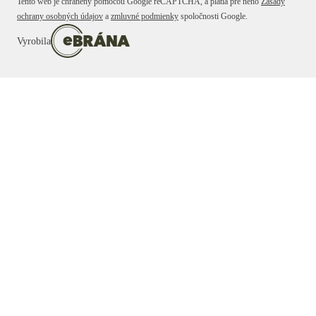
Tento web je chránený pomocou Google reCAPTCHA, a platia pre neho
Zásady
ochrany osobných údajov
a
zmluvné podmienky
spoločnosti Google.
Vyrobila