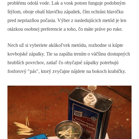
problému odolá vode. Lak a vosk potom funguje podobným
štýlom, oboje obalí hlavičku zápaliek, čím ochráni hlavičku
pred nepriazňou počasia. Výber z nasledujúcich metód je len
otázkou osobnej preferencie a toho, čo máte práve po ruke.
Nech už si vyberiete akúkoľvek metódu, rozhodne si kúpte
kovbojské zápalky. Tie sa zapália trením o väčšinu dostupných
hrubších povrchov, zatiaľ čo obyčajné zápalky potrebujú
fosforový "pás", ktorý zvyčajne nájdete na bokoch krabičky.