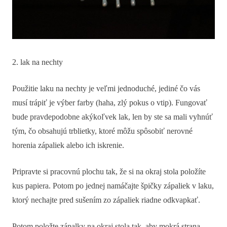
2. lak na nechty
Použitie laku na nechty je veľmi jednoduché, jediné čo vás
musí trápiť je výber farby (haha, zlý pokus o vtip). Fungovať
bude pravdepodobne akýkoľvek lak, len by ste sa mali vyhnúť
tým, čo obsahujú trblietky, ktoré môžu spôsobiť nerovné
horenia zápaliek alebo ich iskrenie.
Pripravte si pracovnú plochu tak, že si na okraj stola položíte
kus papiera. Potom po jednej namáčajte špičky zápaliek v laku,
ktorý nechajte pred sušením zo zápaliek riadne odkvapkať.
Potom položte zápalky na okraj stola tak, aby mokrá strana