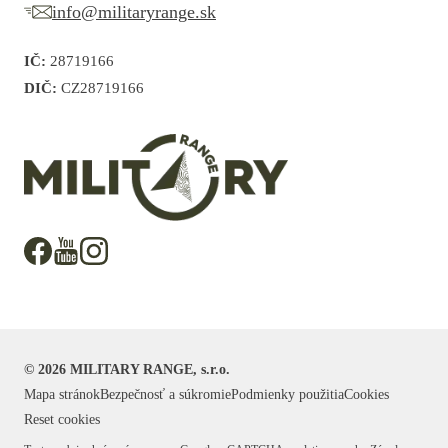
info@militaryrange.sk
IČ:
28719166
DIČ:
CZ28719166
©
2026
MILITARY RANGE, s.r.o.
Mapa stránok
Bezpečnosť a súkromie
Podmienky použitia
Cookies
Reset cookies