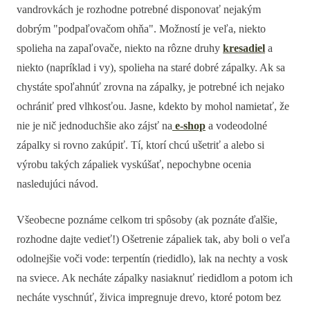
vandrovkách je rozhodne potrebné disponovať nejakým
dobrým "podpaľovačom ohňa". Možností je veľa, niekto
spolieha na zapaľovače, niekto na rôzne druhy
kresadiel
a
niekto (napríklad i vy), spolieha na staré dobré zápalky. Ak sa
chystáte spoľahnúť zrovna na zápalky, je potrebné ich nejako
ochrániť pred vlhkosťou. Jasne, kdekto by mohol namietať, že
nie je nič jednoduchšie ako zájsť na
e-shop
a vodeodolné
zápalky si rovno zakúpiť. Tí, ktorí chcú ušetriť a alebo si
výrobu takých zápaliek vyskúšať, nepochybne ocenia
nasledujúci návod.
Všeobecne poznáme celkom tri spôsoby (ak poznáte ďalšie,
rozhodne dajte vedieť!) Ošetrenie zápaliek tak, aby boli o veľa
odolnejšie voči vode: terpentín (riedidlo), lak na nechty a vosk
na sviece. Ak necháte zápalky nasiaknuť riedidlom a potom ich
necháte vyschnúť, živica impregnuje drevo, ktoré potom bez