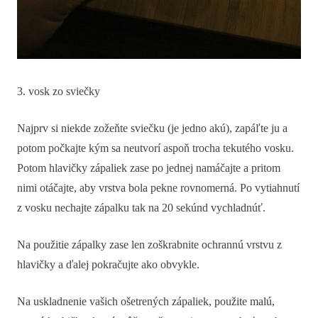
3. vosk zo sviečky
Najprv si niekde zožeňte sviečku (je jedno akú), zapáľte ju a
potom počkajte kým sa neutvorí aspoň trocha tekutého vosku.
Potom hlavičky zápaliek zase po jednej namáčajte a pritom
nimi otáčajte, aby vrstva bola pekne rovnomerná. Po vytiahnutí
z vosku nechajte zápalku tak na 20 sekúnd vychladnúť.
Na použitie zápalky zase len zoškrabnite ochrannú vrstvu z
hlavičky a ďalej pokračujte ako obvykle.
Na uskladnenie vašich ošetrených zápaliek, použite malú,