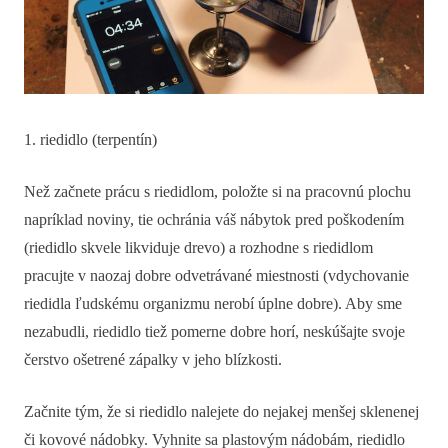
1. riedidlo (terpentín)
Než začnete prácu s riedidlom, položte si na pracovnú plochu
napríklad noviny, tie ochránia váš nábytok pred poškodením
(riedidlo skvele likviduje drevo) a rozhodne s riedidlom
pracujte v naozaj dobre odvetrávané miestnosti (vdychovanie
riedidla ľudskému organizmu nerobí úplne dobre). Aby sme
nezabudli, riedidlo tiež pomerne dobre horí, neskúšajte svoje
čerstvo ošetrené zápalky v jeho blízkosti.
Začnite tým, že si riedidlo nalejete do nejakej menšej sklenenej
či kovové nádobky. Vyhnite sa plastovým nádobám, riedidlo