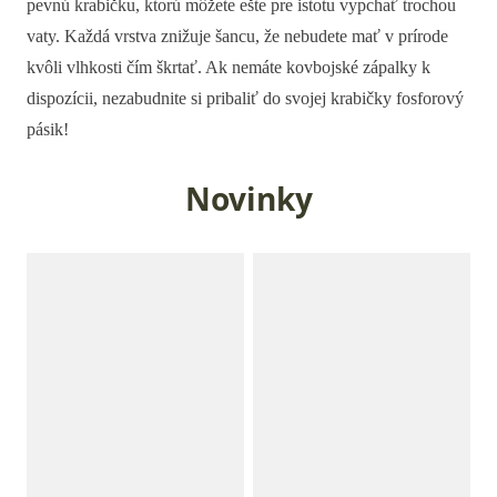
pevnú krabičku, ktorú môžete ešte pre istotu vypchať trochou
vaty. Každá vrstva znižuje šancu, že nebudete mať v prírode
kvôli vlhkosti čím škrtať. Ak nemáte kovbojské zápalky k
dispozícii, nezabudnite si pribaliť do svojej krabičky fosforový
pásik!
Novinky