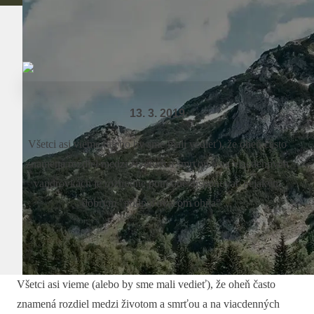
13. 3. 2019
Všetci asi vieme (alebo by sme mali vedieť), že oheň často
znamená rozdiel medzi životom a smrťou a na viacdenných
vandrovkách je rozhodne potrebné disponovať nejakým
dobrým "podpaľovačom ohňa" ...
Všetci asi vieme (alebo by sme mali vedieť), že oheň často
znamená rozdiel medzi životom a smrťou a na viacdenných