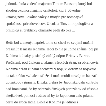
jednotka bola vedená majorom Timom Bettsom, ktorý bol
zhodou okolností známy ornitológ, ktorý pôvodne
katalogizoval lokálne vtáky a motýle pre bombajskú
spoločnosť prírodovedcov. Ursula a Tim, antropologička a
ornitológ si prakticky okamžite padli do oka ...
Betts bol zranený, napriek tomu sa chcel so svojimi mužmi
presunúť k mestu Kohima. Hoci to nie je úplne známe, boj pri
Kohima bol taký posledný zúfalý odpor Britov v Barme.
Prečíslení, pod útokom z takmer všetkých strán, sa obrancovia
Kohima držali zubami nechtami v boji, v ktorom sa bojovalo
na tak krátku vzdialenosť, že si muži mohli navzájom hádzať
do zákopov granáty. Britská prehra by Japonsku dala kontrolu
nad hranicami, čo by odrezalo čínskych partizánov od zásob a
akejkoľvek pomoci a zároveň by to Japoncom dalo priamu
cestu do srdca Indie. Bitka o Kohima je jednou z