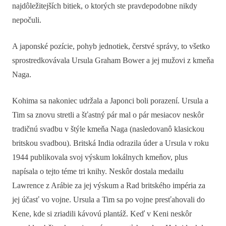
najdôležitejších bitiek, o ktorých ste pravdepodobne nikdy
nepočuli.
A japonské pozície, pohyb jednotiek, čerstvé správy, to všetko
sprostredkovávala Ursula Graham Bower a jej mužovi z kmeňa
Naga.
Kohima sa nakoniec udržala a Japonci boli porazení. Ursula a
Tim sa znovu stretli a šťastný pár mal o pár mesiacov neskôr
tradičnú svadbu v štýle kmeňa Naga (nasledovanô klasickou
britskou svadbou). Britská India odrazila úder a Ursula v roku
1944 publikovala svoj výskum lokálnych kmeňov, plus
napísala o tejto téme tri knihy. Neskôr dostala medailu
Lawrence z Arábie za jej výskum a Rad britského impéria za
jej účasť vo vojne. Ursula a Tim sa po vojne presťahovali do
Kene, kde si zriadili kávovú plantáž. Keď v Keni neskôr