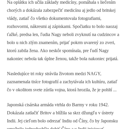
Na oplátku ich učila základy medicíny, pomáhala s liečením
chorých a dokázala zabezpečiť medicínu aj jedlo od britskej
vlády, zatiaľ čo všetko dokumentovala fotografiami,
rozhovormi, nákresmi aj zápiskami. Spočiatku to bolo naozaj
ťažké, predsa len, ľudia Nagy neboli zvyknutí na cudzincov a
bolo u nich zlým znamením, prijať pokrm uvarený zo zveri,
ktorú zabila žena. Ako neskôr spomínala, pre ľudí Nagy
nakoniec nebola tak úplne ženou, takže bola nakoniec prijatá.
Nasledujúce tri roky strávila životom medzi NAGY,
zaznamenala tisíce fotografií a zachytávala ich kultúru, zatiaľ
čo v okolitom svete zúrila vojna, ktorá hrozila, že je pohltí ...
Japonská cisárska armáda vtrhla do Barmy v roku 1942.
Dokázala zatlačiť Britov a blížila sa skrz džungľu v ústrety
Indii. Jej cieľom bolo odrezať Indiu od Číny, čo by Japonsku
umožnilo jednoduchšie dobiť Čínu a v Indii iniciovať