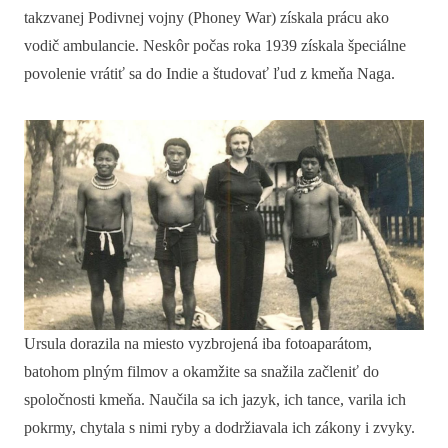
takzvanej Podivnej vojny (Phoney War) získala prácu ako
vodič ambulancie. Neskôr počas roka 1939 získala špeciálne
povolenie vrátiť sa do Indie a študovať ľud z kmeňa Naga.
Ursula dorazila na miesto vyzbrojená iba fotoaparátom,
batohom plným filmov a okamžite sa snažila začleniť do
spoločnosti kmeňa. Naučila sa ich jazyk, ich tance, varila ich
pokrmy, chytala s nimi ryby a dodržiavala ich zákony i zvyky.