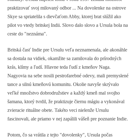
praktizovať svoj milovaný odbor ... Na dovolenke na ostrove
Skye sa spriatelila s dievčaťom Abby, ktorej brat slúžil ako
pilot vo vtedy britskej Indii. Slovo dalo slovo a Ursula bola na
ceste do "neznáma".
Britská časť Indie pre Ursulu veľa neznamenala, ale akonáhle
sa dostala na vidiek, okamžite sa zamilovala do prírodných
krás, klímy a ľudí. Hlavne teda ľudí z kmeňov Naga.
Nagyovia na sebe nosili pestrofarebné odevy, mali premyslené
tance a silnú kmeňovú komunitu. Okolie navyše skrývalo
veľké množstvo dobrodružstiev a každý kmeň mal svojho
šamana, ktorý tvrdil, že praktizuje čiernu mágiu a vykonával
zvieracie rituálne obete. Takéto veci nielenže Ursulu
fascinovali, ale priamo v nej zapálili vášeň pre poznanie Indie.
Potom, čo sa vrátila z tejto "dovolenky", Ursula počas