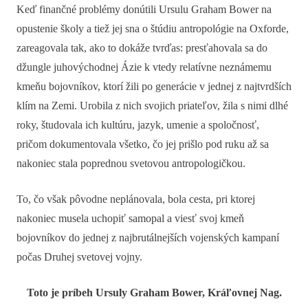
Keď finančné problémy donútili Ursulu Graham Bower na
opustenie školy a tiež jej sna o štúdiu antropológie na Oxforde,
zareagovala tak, ako to dokáže tvrďas: presťahovala sa do
džungle juhovýchodnej Ázie k vtedy relatívne neznámemu
kmeňu bojovníkov, ktorí žili po generácie v jednej z najtvrdších
klím na Zemi. Urobila z nich svojich priateľov, žila s nimi dlhé
roky, študovala ich kultúru, jazyk, umenie a spoločnosť,
pričom dokumentovala všetko, čo jej prišlo pod ruku až sa
nakoniec stala poprednou svetovou antropologičkou.
To, čo však pôvodne neplánovala, bola cesta, pri ktorej
nakoniec musela uchopiť samopal a viesť svoj kmeň
bojovníkov do jednej z najbrutálnejších vojenských kampaní
počas Druhej svetovej vojny.
Toto je príbeh Ursuly Graham Bower, Kráľovnej Nag.