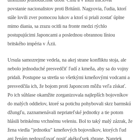
povstanie nacionalistov proti Británii. Nagyovia, ľudia, ktorí
stále lovili zver pomocou lukov a ktorí si priali zostať úplne
mimo diania, sa zrazu ocitli na fronte medzi rýchlo
postupujúcimi Japoncami a poslednou obrannou líniou
britského impéria v Ázii.
Ursula samozrejme vedela, na akej strane konfliktu stoja, ale
nebolo jednoduché presvedčiť ľudí z kmeňa, aby sa do vojny
pridali. Postupne sa stretla so všetkými kmeňovými vodcami a
presvedčila ich, že bojom proti Japoncom môžu veľa získať.
Po ich súhlase okamžite zorganizovala najlepších bojovníkov
do malých oddielov, ktoré sa potichu pohybovali skrz barmskú
džungľu, zaznamenávali nepriateľské jednotky a tie potom
hlásili britskému vrchnému veleniu. Bol to taký malý zázrak, že
žena viedla "jednotku" kmeňových bojovníkov, ktorých ľud
ani ženám nedovoľovať nosiť akékoľvek zbrane. Napriek