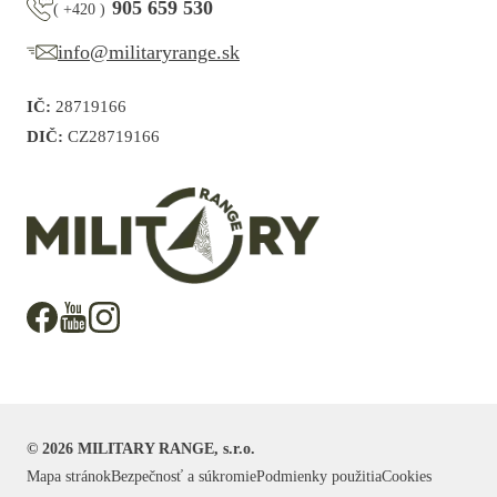
905 659 530
(
+420
)
info@militaryrange.sk
IČ:
28719166
DIČ:
CZ28719166
©
2026
MILITARY RANGE, s.r.o.
Mapa stránok
Bezpečnosť a súkromie
Podmienky použitia
Cookies