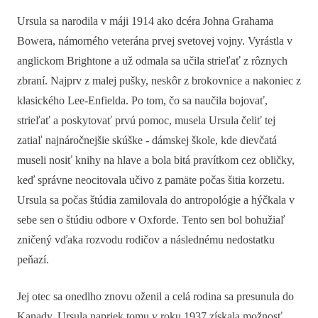
Ursula sa narodila v máji 1914 ako dcéra Johna Grahama
Bowera, námorného veterána prvej svetovej vojny. Vyrástla v
anglickom Brightone a už odmala sa učila strieľať z rôznych
zbraní. Najprv z malej pušky, neskôr z brokovnice a nakoniec z
klasického Lee-Enfielda. Po tom, čo sa naučila bojovať,
strieľať a poskytovať prvú pomoc, musela Ursula čeliť tej
zatiaľ najnáročnejšie skúške - dámskej škole, kde dievčatá
museli nosiť knihy na hlave a bola bitá pravítkom cez obličky,
keď správne neocitovala učivo z pamäte počas šitia korzetu.
Ursula sa počas štúdia zamilovala do antropológie a hýčkala v
sebe sen o štúdiu odbore v Oxforde. Tento sen bol bohužiaľ
zničený vďaka rozvodu rodičov a následnému nedostatku
peňazí.
Jej otec sa onedlho znovu oženil a celá rodina sa presunula do
Kanady. Ursula napriek tomu v roku 1937 získala možnosť