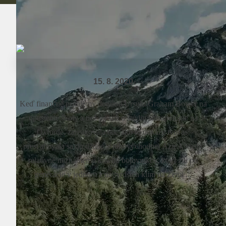
15. 8. 2020
Keď finančné problémy donútili Ursulu Graham Bower na
opustenie školy a tiež jej sna o štúdiu antropológie na
Oxforde, zareagovala tak, ako to dokáže tvrďas:
presťahovala sa do džungle juhovýchodnej Ázie k vtedy
relatívne neznámemu kmeňu bojovníkov, ktorí žili po
generácie v jednom z najtvrdších klím na Zemi ...