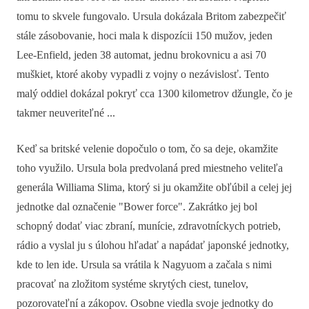
tomu to skvele fungovalo. Ursula dokázala Britom zabezpečiť
stále zásobovanie, hoci mala k dispozícii 150 mužov, jeden
Lee-Enfield, jeden 38 automat, jednu brokovnicu a asi 70
muškiet, ktoré akoby vypadli z vojny o nezávislosť. Tento
malý oddiel dokázal pokryť cca 1300 kilometrov džungle, čo je
takmer neuveriteľné ...
Keď sa britské velenie dopočulo o tom, čo sa deje, okamžite
toho využilo. Ursula bola predvolaná pred miestneho veliteľa
generála Williama Slima, ktorý si ju okamžite obľúbil a celej jej
jednotke dal označenie "Bower force". Zakrátko jej bol
schopný dodať viac zbraní, munície, zdravotníckych potrieb,
rádio a vyslal ju s úlohou hľadať a napádať japonské jednotky,
kde to len ide. Ursula sa vrátila k Nagyuom a začala s nimi
pracovať na zložitom systéme skrytých ciest, tunelov,
pozorovateľní a zákopov. Osobne viedla svoje jednotky do