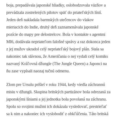
boja, prepadávala japonské hliadky, oslobodzovala väzňov a
prevádzala zostrelených pilotov späť do priateľských línií.
Jeden deň nakladala barmských utečencov do vlakov
mieriacich do Indie, druhý deň zaznamenávala japonské
pozície do mapy pre delostrelcov. Bola v kontakte s agentmi
MI6, dodávala nepriateľom falošné správy a raz dokonca jeden
z jej mužov ukradol celý nepriateľský bojový plán. Stala sa
nakoniec tak slávnou, že Američania o nej vydali celý komiks
nazvaný Kráľovná džungle (The Jungle Queen) a Japonci na
ňu zase vypísali naozaj tučnú odmenu.
Zlom pre Ursulu prišiel v roku 1944, kedy viedla záchrannú
misiu v džungli. Skupina britských partizánov bola odrezaná za
japonskými líniami a jej jednotka bola povolaná na záchranu.
Spolu so svojimi mužmi ich dokázala vysledovať, prestrieľať
sa k nim a nakoniec ich vyslobodiť z obkľúčenia. Táto britská