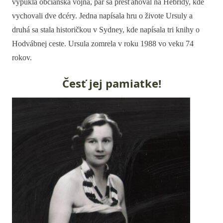
vypukla občianska vojna, pár sa presťahoval na Hebridy, kde
vychovali dve dcéry. Jedna napísala hru o živote Ursuly a
druhá sa stala historičkou v Sydney, kde napísala tri knihy o
Hodvábnej ceste. Ursula zomrela v roku 1988 vo veku 74
rokov.
Česť jej pamiatke!