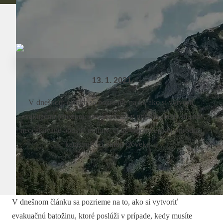
13. 1. 2021
V dnešnom článku sa pozrieme na to, ako si vytvoriť
evakuačnú batožinu, ktorá poslúži v prípade, kedy musíte
neočakávane opustiť domov, či už vinou nejakej prírodnej
katastrofy či vinou človeka ...
V dnešnom článku sa pozrieme na to, ako si vytvoriť
evakuačnú batožinu, ktoré poslúži v prípade, kedy musíte