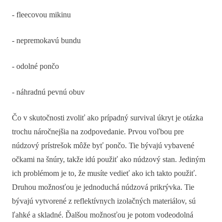
- fleecovou mikinu
- nepremokavú bundu
- odolné pončo
- náhradnú pevnú obuv
Čo v skutočnosti zvoliť ako prípadný survival úkryt je otázka
trochu náročnejšia na zodpovedanie. Prvou voľbou pre
núdzový prístrešok môže byť pončo. Tie bývajú vybavené
očkami na šnúry, takže idú použiť ako núdzový stan. Jediným
ich problémom je to, že musíte vedieť ako ich takto použiť.
Druhou možnosťou je jednoduchá núdzová prikrývka. Tie
bývajú vytvorené z reflektívnych izolačných materiálov, sú
ľahké a skladné. Ďalšou možnosťou je potom vodeodolná