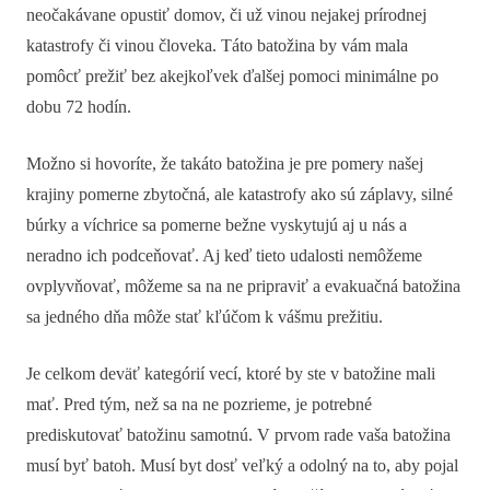
neočakávane opustiť domov, či už vinou nejakej prírodnej
katastrofy či vinou človeka. Táto batožina by vám mala
pomôcť prežiť bez akejkoľvek ďalšej pomoci minimálne po
dobu 72 hodín.
Možno si hovoríte, že takáto batožina je pre pomery našej
krajiny pomerne zbytočná, ale katastrofy ako sú záplavy, silné
búrky a víchrice sa pomerne bežne vyskytujú aj u nás a
neradno ich podceňovať. Aj keď tieto udalosti nemôžeme
ovplyvňovať, môžeme sa na ne pripraviť a evakuačná batožina
sa jedného dňa môže stať kľúčom k vášmu prežitiu.
Je celkom deväť kategórií vecí, ktoré by ste v batožine mali
mať. Pred tým, než sa na ne pozrieme, je potrebné
prediskutovať batožinu samotnú. V prvom rade vaša batožina
musí byť batoh. Musí byt dosť veľký a odolný na to, aby pojal