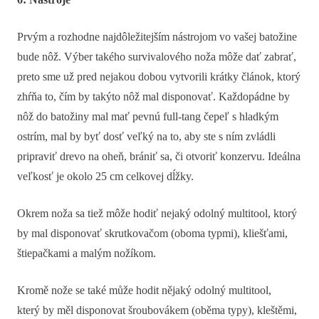
Prvým a rozhodne najdôležitejším nástrojom vo vašej batožine
bude nôž. Výber takého survivalového noža môže dať zabrať,
preto sme už pred nejakou dobou vytvorili krátky článok, ktorý
zhŕňa to, čím by takýto nôž mal disponovať. Každopádne by
nôž do batožiny mal mať pevnú full-tang čepeľ s hladkým
ostrím, mal by byť dosť veľký na to, aby ste s ním zvládli
pripraviť drevo na oheň, brániť sa, či otvoriť konzervu. Ideálna
veľkosť je okolo 25 cm celkovej dĺžky.
Okrem noža sa tiež môže hodiť nejaký odolný multitool, ktorý
by mal disponovať skrutkovačom (oboma typmi), kliešťami,
štiepačkami a malým nožíkom.
Kromě nože se také může hodit nějaký odolný multitool,
který by měl disponovat šroubovákem (oběma typy), kleštěmi,