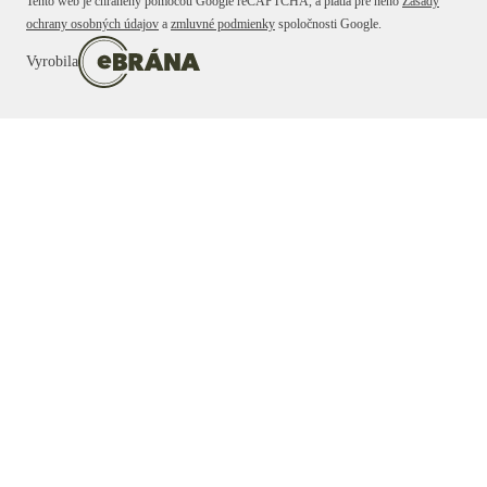
Tento web je chránený pomocou Google reCAPTCHA, a platia pre neho
Zásady
ochrany osobných údajov
a
zmluvné podmienky
spoločnosti Google.
Vyrobila