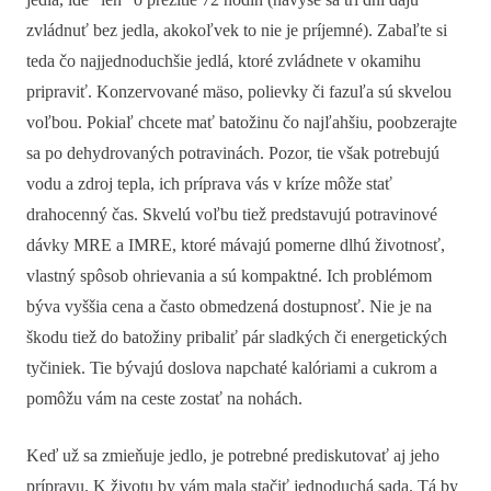
zvládnuť bez jedla, akokoľvek to nie je príjemné). Zabaľte si
teda čo najjednoduchšie jedlá, ktoré zvládnete v okamihu
pripraviť. Konzervované mäso, polievky či fazuľa sú skvelou
voľbou. Pokiaľ chcete mať batožinu čo najľahšiu, poobzerajte
sa po dehydrovaných potravinách. Pozor, tie však potrebujú
vodu a zdroj tepla, ich príprava vás v kríze môže stať
drahocenný čas. Skvelú voľbu tiež predstavujú potravinové
dávky MRE a IMRE, ktoré mávajú pomerne dlhú životnosť,
vlastný spôsob ohrievania a sú kompaktné. Ich problémom
býva vyššia cena a často obmedzená dostupnosť. Nie je na
škodu tiež do batožiny pribaliť pár sladkých či energetických
tyčiniek. Tie bývajú doslova napchaté kalóriami a cukrom a
pomôžu vám na ceste zostať na nohách.
Keď už sa zmieňuje jedlo, je potrebné prediskutovať aj jeho
prípravu. K životu by vám mala stačiť jednoduchá sada. Tá by