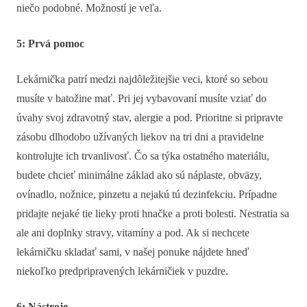
niečo podobné. Možností je veľa.
5: Prvá pomoc
Lekárnička patrí medzi najdôležitejšie veci, ktoré so sebou
musíte v batožine mať. Pri jej vybavovaní musíte vziať do
úvahy svoj zdravotný stav, alergie a pod. Prioritne si pripravte
zásobu dlhodobo užívaných liekov na tri dni a pravidelne
kontrolujte ich trvanlivosť. Čo sa týka ostatného materiálu,
budete chcieť minimálne základ ako sú náplaste, obväzy,
ovínadlo, nožnice, pinzetu a nejakú tú dezinfekciu. Prípadne
pridajte nejaké tie lieky proti hnačke a proti bolesti. Nestratia sa
ale ani doplnky stravy, vitamíny a pod. Ak si nechcete
lekárničku skladať sami, v našej ponuke nájdete hneď
niekoľko predpripravených lekárničiek v puzdre.
6: Nástroje