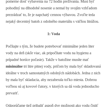
pomerne dosť vybavenia na 72 hodín prežívania. Musí byť
pohodlný na dlhodobé nosenie a nemal by svojím vzhľadom
prezrádzať to, že je napchatý cennou výbavou. Zvoľte teda
nejaký decentný batoh z odolného materiálu s väčšou litrážou.
1: Voda
Počítajte s tým, že budete potrebovať minimálne jeden liter
vody na deň (skôr viac, ak pripočítate vodu na hygienu a
prípadné horúce počasie). Takže v batožine musíte mať
minimálne
tri litre pitnej vody, pričom by mala byť skladovaná
ideálne v troch samostatných odolných nádobách. Jedna z nich
by mala byť skladacia, aby nezaberala toľko miesta. Dobrou
voľbou sú aj kovové čutory, v ktorých sa dá voda jednoducho
prevariť.
Odporúčame tiež pribaliť aspoň dve možnosti ako vodu čistiť