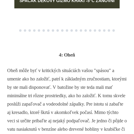
SPACÁK DEKOVÝ GIZMO KHAKI -5°C ZÁNOVNÍ
4: Oheň
Oheň môže byť v kritických situáciách vašou "spásou" a
umenie ako ho založiť, patrí k základným zručnostiam, ktorými
by ste mali disponovať. V batožine by ste teda mali mať
minimálne tri rôzne prostriedky, ako ho založiť. K tomu skvele
poslúži zapaľovač a vodeodolné zápalky. Pre istotu si zabaľte
aj kresadlo, ktoré škrtá v akomkoľvek počasí. Mimo týchto
veci si určite pribaľte aj nejaký podpaľovač. Je jedno či pôjde o
vatu nasiaknutú v benzíne alebo drevené hobliny v krabičke či