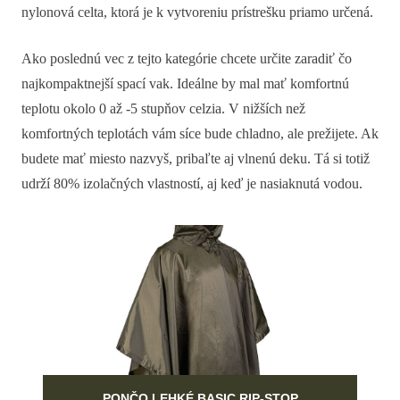
nylonová celta, ktorá je k vytvoreniu prístrešku priamo určená.
Ako poslednú vec z tejto kategórie chcete určite zaradiť čo
najkompaktnejší spací vak. Ideálne by mal mať komfortnú
teplotu okolo 0 až -5 stupňov celzia. V nižších než
komfortných teplotách vám síce bude chladno, ale prežijete. Ak
budete mať miesto nazvyš, pribaľte aj vlnenú deku. Tá si totiž
udrží 80% izolačných vlastností, aj keď je nasiaknutá vodou.
PONČO LEHKÉ BASIC RIP-STOP