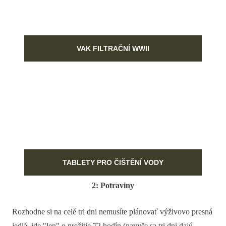
VAK FILTRAČNÍ WWII
TABLETY PRO ČIŠTĚNÍ VODY
2: Potraviny
Rozhodne si na celé tri dni nemusíte plánovať výživovo presná
jedlá, ide "len" o prežitie 72 hodín (navyše sa tri dni dajú