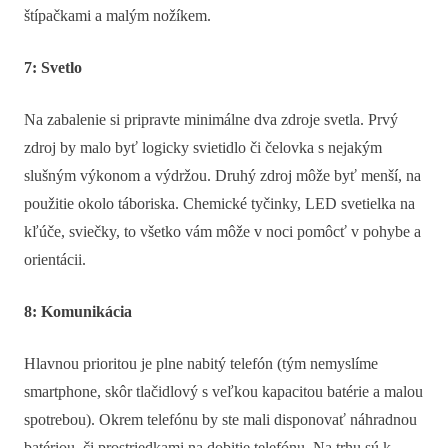
štípačkami a malým nožíkem.
7: Svetlo
Na zabalenie si pripravte minimálne dva zdroje svetla. Prvý
zdroj by malo byť logicky svietidlo či čelovka s nejakým
slušným výkonom a výdržou. Druhý zdroj môže byť menší, na
použitie okolo táboriska. Chemické tyčinky, LED svetielka na
kľúče, sviečky, to všetko vám môže v noci pomôcť v pohybe a
orientácii.
8: Komunikácia
Hlavnou prioritou je plne nabitý telefón (tým nemyslíme
smartphone, skôr tlačidlový s veľkou kapacitou batérie a malou
spotrebou). Okrem telefónu by ste mali disponovať náhradnou
batériou, či prostriedkami na dobitie telefónu. Na trhu sú k