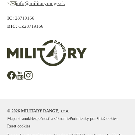
info@militaryrange.sk
IČ:
28719166
DIČ:
CZ28719166
©
2026
MILITARY RANGE, s.r.o.
Mapa stránok
Bezpečnosť a súkromie
Podmienky použitia
Cookies
Reset cookies